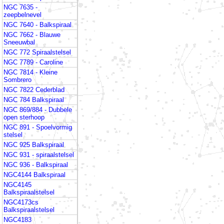
NGC 7635 -
zeepbelnevel
NGC 7640 - Balkspiraal
NGC 7662 - Blauwe
Sneeuwbal
NGC 772 Spiraalstelsel
NGC 7789 - Caroline
NGC 7814 - Kleine
Sombrero
NGC 7822 Cederblad
NGC 784 Balkspiraal
NGC 869/884 - Dubbele
open sterhoop
NGC 891 - Spoelvormig
stelsel
NGC 925 Balkspiraal
NGC 931 - spiraalstelsel
NGC 936 - Balkspiraal
NGC4144 Balkspiraal
NGC4145
Balkspiraalstelsel
NGC4173cs
Balkspiraalstelsel
NGC4183