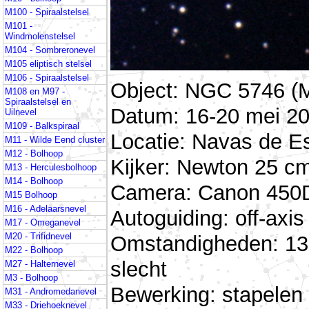
M100 - Spiraalstelsel
M101 -
Windmolenstelsel
M104 - Sombreronevel
M105 eliptisch stelsel
M106 - Spiraalstelsel
Object: NGC 5746 (
M108 en M97 -
Spiraalstelsel en
Datum: 16-20 mei 20
Uilnevel
M109 - Balkspiraal
Locatie: Navas de E
M11 - Wilde Eend cluster
M12 - Bolhoop
Kijker: Newton 25 cm
M13 - Herculesbolhoop
M14 - Bolhoop
Camera: Canon 450D 
M15 Bolhoop
M16 - Adelaarsnevel
Autoguiding: off-ax
M17 - Omeganevel
M20 - Trifidnevel
Omstandigheden: 13 
M22 - Bolhoop
slecht
M27 - Halternevel
M3 - Bolhoop
Bewerking: stapelen
M31 - Andromedanevel
M33 - Driehoeknevel