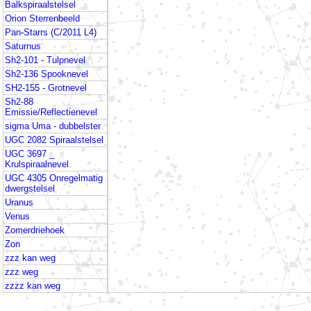
Balkspiraalstelsel
Orion Sterrenbeeld
Pan-Starrs (C/2011 L4)
Saturnus
Sh2-101 - Tulpnevel
Sh2-136 Spooknevel
SH2-155 - Grotnevel
Sh2-88
Emissie/Reflectienevel
sigma Uma - dubbelster
UGC 2082 Spiraalstelsel
UGC 3697 _
Krulspiraalnevel
UGC 4305 Onregelmatig
dwergstelsel
Uranus
Venus
Zomerdriehoek
Zon
zzz kan weg
zzz weg
zzzz kan weg