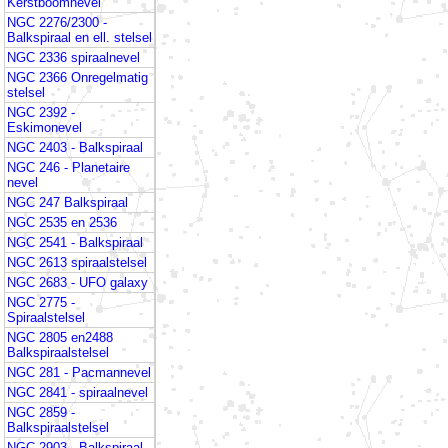
Kerstboomnevel
NGC 2276/2300 -
Balkspiraal en ell. stelsel
NGC 2336 spiraalnevel
NGC 2366 Onregelmatig
stelsel
NGC 2392 -
Eskimonevel
NGC 2403 - Balkspiraal
NGC 246 - Planetaire
nevel
NGC 247 Balkspiraal
NGC 2535 en 2536
NGC 2541 - Balkspiraal
NGC 2613 spiraalstelsel
NGC 2683 - UFO galaxy
NGC 2775 -
Spiraalstelsel
NGC 2805 en2488
Balkspiraalstelsel
NGC 281 - Pacmannevel
NGC 2841 - spiraalnevel
NGC 2859 -
Balkspiraalstelsel
NGC 2903 - Balkspiraal