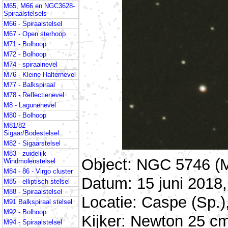
M65, M66 en NGC3628-
Spiraalstelsels
M66 - Spiraalstelsel
M67 - Open sterhoop
M71 - Bolhoop
M72 - Bolhoop
M74 - spiraalnevel
M76 - Kleine Halternevel
M77 - Balkspiraal
M78 - Reflectienevel
M8 - Lagunenevel
M80 - Bolhoop
M81/82 -
Sigaar/Bodestelsel
M82 - Sigaarstelsel
M83 - zuidelijk
Object: NGC 5746 (
Windmolenstelsel
M84 - 86 - Virgo cluster
Datum: 15 juni 2018,
M85 - elliptisch stelsel
M88 - Spiraalstelsel
Locatie: Caspe (Sp.
M91 Balkspiraal stelsel
M92 - Bolhoop
Kijker: Newton 25 cm
M94 - Spiraalstelsel