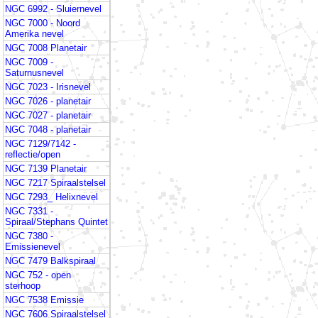
NGC 6992 - Sluiernevel
NGC 7000 - Noord
Amerika nevel
NGC 7008 Planetair
NGC 7009 -
Saturnusnevel
NGC 7023 - Irisnevel
NGC 7026 - planetair
NGC 7027 - planetair
NGC 7048 - planetair
NGC 7129/7142 -
reflectie/open
NGC 7139 Planetair
NGC 7217 Spiraalstelsel
NGC 7293_ Helixnevel
NGC 7331 -
Spiraal/Stephans Quintet
NGC 7380 -
Emissienevel
NGC 7479 Balkspiraal
NGC 752 - open
sterhoop
NGC 7538 Emissie
NGC 7606 Spiraalstelsel