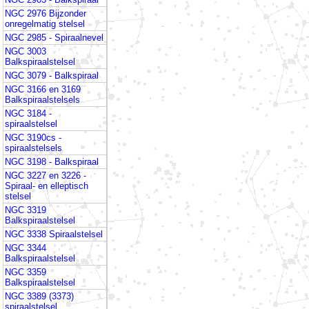
NGC 2976 Bijzonder
onregelmatig stelsel
NGC 2985 - Spiraalnevel
NGC 3003
Balkspiraalstelsel
NGC 3079 - Balkspiraal
NGC 3166 en 3169
Balkspiraalstelsels
NGC 3184 -
spiraalstelsel
NGC 3190cs -
spiraalstelsels
NGC 3198 - Balkspiraal
NGC 3227 en 3226 -
Spiraal- en elleptisch
stelsel
NGC 3319
Balkspiraalstelsel
NGC 3338 Spiraalstelsel
NGC 3344
Balkspiraalstelsel
NGC 3359
Balkspiraalstelsel
NGC 3389 (3373)
spiraalstelsel