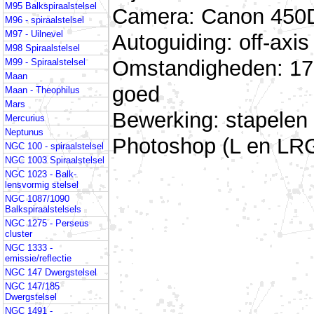
M95 Balkspiraalstelsel
Camera: Canon 450D 
M96 - spiraalstelsel
M97 - Uilnevel
Autoguiding: off-ax
M98 Spiraalstelsel
Omstandigheden: 17 
M99 - Spiraalstelsel
Maan
goed
Maan - Theophilus
Mars
Bewerking: stapele
Mercurius
Neptunus
Photoshop (L en LR
NGC 100 - spiraalstelsel
NGC 1003 Spiraalstelsel
NGC 1023 - Balk-
lensvormig stelsel
NGC 1087/1090
Balkspiraalstelsels
NGC 1275 - Perseus
cluster
NGC 1333 -
emissie/reflectie
NGC 147 Dwergstelsel
NGC 147/185
Dwergstelsel
NGC 1491 -