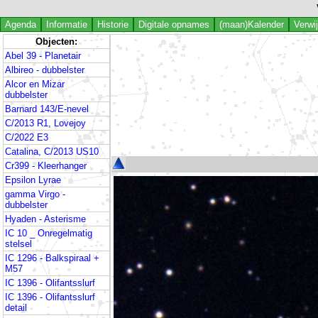
Agenda
Informatie
Historie
Digitale opnames
(maan)Kalender
Verwi
Objecten:
Abel 39 - Planetair
Albireo - dubbelster
Alcor en Mizar
dubbelster
Barnard 143/E-nevel
C/2013 R1, Lovejoy
C/2022 E3
Catalina, C/2013 US10
Cr399 - Kleerhanger
Epsilon Lyrae
gamma Virgo -
dubbelster
Hyaden - Asterisme
IC 10 _ Onregelmatig
stelsel
IC 1296 - Balkspiraal +
M57
IC 1396 - Olifantsslurf
IC 1396 - Olifantsslurf
detail