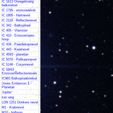
IC 1613 Onregelmatig
balkstelsel
IC 1795 - emissienevel
IC 1805 - Hartnevel
IC 2118 - Reflectienevel
IC 342 - Balkspiraal
IC 405 - Vlamster
IC 410 - Emissie/open
hoop
IC 434 - Paardekopnevel
IC 443 - Kwalnevel
IC 4593 - planetair
IC 5070 - Pelikaannevel
IC 5146 - Coconnevel
IC 59/63 _
Emissie/Reflectienevels
IC983 Balkspiraalstelsel
Jones Emberson 1 -
Planetair
Jupiter
kan weg
LDN 1251 Donkere nevel
M1 - Krabnevel
M10 - bolhoop