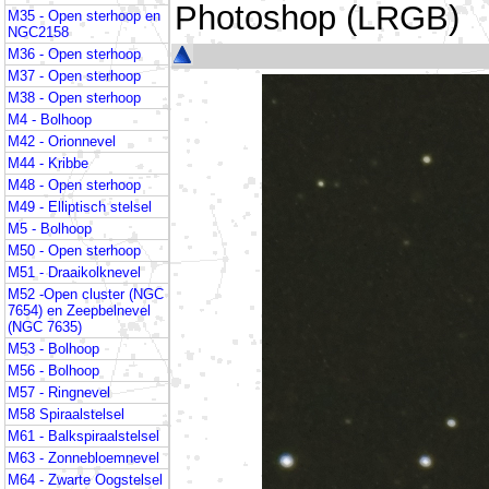
Photoshop (LRGB)
M35 - Open sterhoop en
NGC2158
M36 - Open sterhoop
M37 - Open sterhoop
M38 - Open sterhoop
M4 - Bolhoop
M42 - Orionnevel
M44 - Kribbe
M48 - Open sterhoop
M49 - Elliptisch stelsel
M5 - Bolhoop
M50 - Open sterhoop
M51 - Draaikolknevel
M52 -Open cluster (NGC
7654) en Zeepbelnevel
(NGC 7635)
M53 - Bolhoop
M56 - Bolhoop
M57 - Ringnevel
M58 Spiraalstelsel
M61 - Balkspiraalstelsel
M63 - Zonnebloemnevel
M64 - Zwarte Oogstelsel