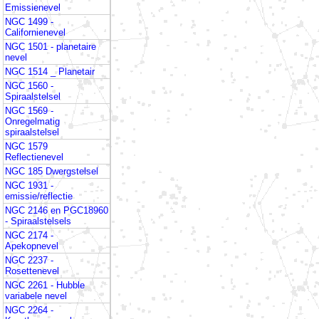
Emissienevel
NGC 1499 -
Californienevel
NGC 1501 - planetaire
nevel
NGC 1514 _ Planetair
NGC 1560 -
Spiraalstelsel
NGC 1569 -
Onregelmatig
spiraalstelsel
NGC 1579
Reflectienevel
NGC 185 Dwergstelsel
NGC 1931 -
emissie/reflectie
NGC 2146 en PGC18960
- Spiraalstelsels
NGC 2174 -
Apekopnevel
NGC 2237 -
Rosettenevel
NGC 2261 - Hubble
variabele nevel
NGC 2264 -