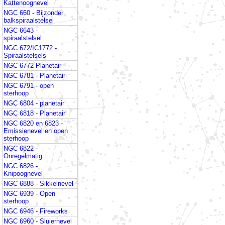
Kattenoognevel
NGC 660 - Bijzonder
balkspiraalstelsel
NGC 6643 -
spiraalstelsel
NGC 672/IC1772 -
Spiraalstelsels
NGC 6772 Planetair
NGC 6781 - Planetair
NGC 6791 - open
sterhoop
NGC 6804 - planetair
NGC 6818 - Planetair
NGC 6820 en 6823 -
Emissienevel en open
sterhoop
NGC 6822 -
Onregelmatig
NGC 6826 -
Knipoognevel
NGC 6888 - Sikkelnevel
NGC 6939 - Open
sterhoop
NGC 6946 - Fireworks
NGC 6960 - Sluiernevel