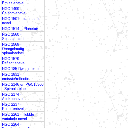
Emissienevel
NGC 1499 -
Californienevel
NGC 1501 - planetaire
nevel
NGC 1514 _ Planetair
NGC 1560 -
Spiraalstelsel
NGC 1569 -
Onregelmatig
spiraalstelsel
NGC 1579
Reflectienevel
NGC 185 Dwergstelsel
NGC 1931 -
emissie/reflectie
NGC 2146 en PGC18960
- Spiraalstelsels
NGC 2174 -
Apekopnevel
NGC 2237 -
Rosettenevel
NGC 2261 - Hubble
variabele nevel
NGC 2264 -