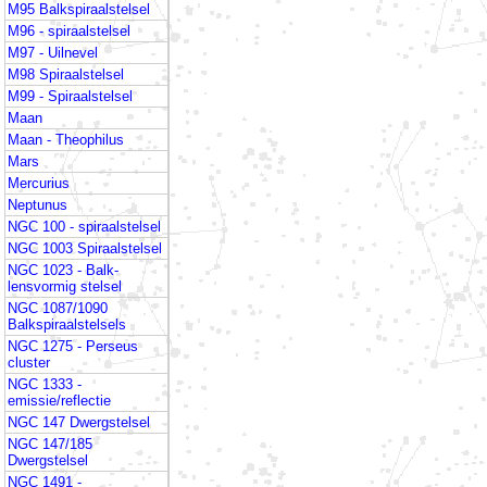
M95 Balkspiraalstelsel
M96 - spiraalstelsel
M97 - Uilnevel
M98 Spiraalstelsel
M99 - Spiraalstelsel
Maan
Maan - Theophilus
Mars
Mercurius
Neptunus
NGC 100 - spiraalstelsel
NGC 1003 Spiraalstelsel
NGC 1023 - Balk-
lensvormig stelsel
NGC 1087/1090
Balkspiraalstelsels
NGC 1275 - Perseus
cluster
NGC 1333 -
emissie/reflectie
NGC 147 Dwergstelsel
NGC 147/185
Dwergstelsel
NGC 1491 -