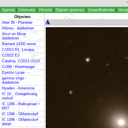
Agenda
Informatie
Historie
Digitale opnames
(maan)Kalender
Verwi
Objecten:
Abel 39 - Planetair
Albireo - dubbelster
Alcor en Mizar
dubbelster
Barnard 143/E-nevel
C/2013 R1, Lovejoy
C/2022 E3
Catalina, C/2013 US10
Cr399 - Kleerhanger
Epsilon Lyrae
gamma Virgo -
dubbelster
Hyaden - Asterisme
IC 10 _ Onregelmatig
stelsel
IC 1296 - Balkspiraal +
M57
IC 1396 - Olifantsslurf
IC 1396 - Olifantsslurf
detail