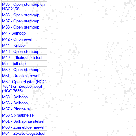
M35 - Open sterhoop en
NGC2158
M36 - Open sterhoop
M37 - Open sterhoop
M38 - Open sterhoop
M4 - Bolhoop
M42 - Orionnevel
M44 - Kribbe
M48 - Open sterhoop
M49 - Elliptisch stelsel
M5 - Bolhoop
M50 - Open sterhoop
M51 - Draaikolknevel
M52 -Open cluster (NGC
7654) en Zeepbelnevel
(NGC 7635)
M53 - Bolhoop
M56 - Bolhoop
M57 - Ringnevel
M58 Spiraalstelsel
M61 - Balkspiraalstelsel
M63 - Zonnebloemnevel
M64 - Zwarte Oogstelsel