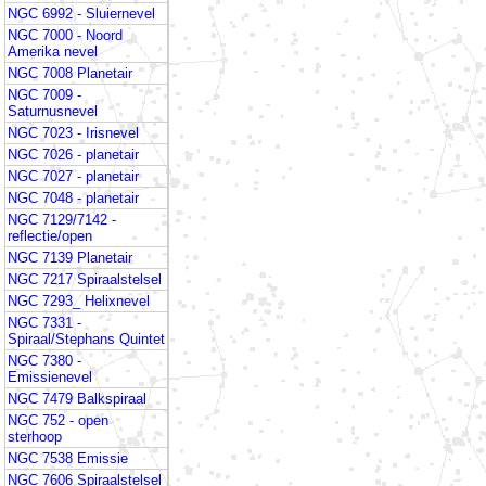
NGC 6992 - Sluiernevel
NGC 7000 - Noord
Amerika nevel
NGC 7008 Planetair
NGC 7009 -
Saturnusnevel
NGC 7023 - Irisnevel
NGC 7026 - planetair
NGC 7027 - planetair
NGC 7048 - planetair
NGC 7129/7142 -
reflectie/open
NGC 7139 Planetair
NGC 7217 Spiraalstelsel
NGC 7293_ Helixnevel
NGC 7331 -
Spiraal/Stephans Quintet
NGC 7380 -
Emissienevel
NGC 7479 Balkspiraal
NGC 752 - open
sterhoop
NGC 7538 Emissie
NGC 7606 Spiraalstelsel