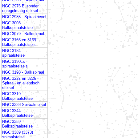
NGC 2976 Bijzonder
onregelmatig stelsel
NGC 2985 - Spiraalnevel
NGC 3003
Balkspiraalstelsel
NGC 3079 - Balkspiraal
NGC 3166 en 3169
Balkspiraalstelsels
NGC 3184 -
spiraalstelsel
NGC 3190cs -
spiraalstelsels
NGC 3198 - Balkspiraal
NGC 3227 en 3226 -
Spiraal- en elleptisch
stelsel
NGC 3319
Balkspiraalstelsel
NGC 3338 Spiraalstelsel
NGC 3344
Balkspiraalstelsel
NGC 3359
Balkspiraalstelsel
NGC 3389 (3373)
spiraalstelsel