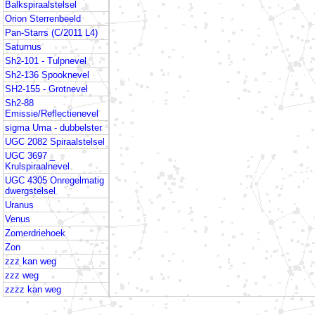
Balkspiraalstelsel
Orion Sterrenbeeld
Pan-Starrs (C/2011 L4)
Saturnus
Sh2-101 - Tulpnevel
Sh2-136 Spooknevel
SH2-155 - Grotnevel
Sh2-88
Emissie/Reflectienevel
sigma Uma - dubbelster
UGC 2082 Spiraalstelsel
UGC 3697 _
Krulspiraalnevel
UGC 4305 Onregelmatig
dwergstelsel
Uranus
Venus
Zomerdriehoek
Zon
zzz kan weg
zzz weg
zzzz kan weg