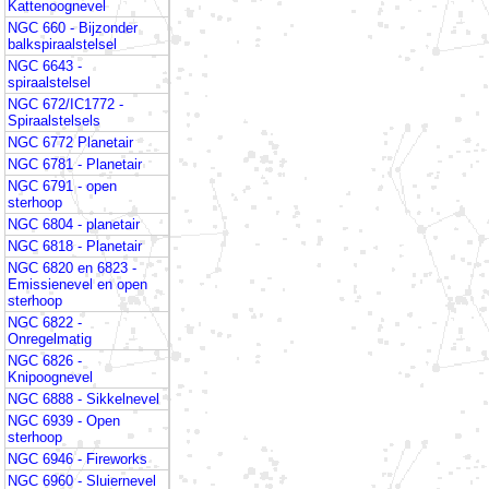
Kattenoognevel
NGC 660 - Bijzonder
balkspiraalstelsel
NGC 6643 -
spiraalstelsel
NGC 672/IC1772 -
Spiraalstelsels
NGC 6772 Planetair
NGC 6781 - Planetair
NGC 6791 - open
sterhoop
NGC 6804 - planetair
NGC 6818 - Planetair
NGC 6820 en 6823 -
Emissienevel en open
sterhoop
NGC 6822 -
Onregelmatig
NGC 6826 -
Knipoognevel
NGC 6888 - Sikkelnevel
NGC 6939 - Open
sterhoop
NGC 6946 - Fireworks
NGC 6960 - Sluiernevel