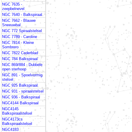
NGC 7635 -
zeepbelnevel
NGC 7640 - Balkspiraal
NGC 7662 - Blauwe
Sneeuwbal
NGC 772 Spiraalstelsel
NGC 7789 - Caroline
NGC 7814 - Kleine
Sombrero
NGC 7822 Cederblad
NGC 784 Balkspiraal
NGC 869/884 - Dubbele
open sterhoop
NGC 891 - Spoelvormig
stelsel
NGC 925 Balkspiraal
NGC 931 - spiraalstelsel
NGC 936 - Balkspiraal
NGC4144 Balkspiraal
NGC4145
Balkspiraalstelsel
NGC4173cs
Balkspiraalstelsel
NGC4183