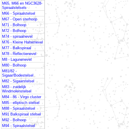
M65, M66 en NGC3628-
Spiraalstelsels
M66 - Spiraalstelsel
M67 - Open sterhoop
M71 - Bolhoop
M72 - Bolhoop
M74 - spiraalnevel
M76 - Kleine Halternevel
M77 - Balkspiraal
M78 - Reflectienevel
M8 - Lagunenevel
M80 - Bolhoop
M81/82 -
Sigaar/Bodestelsel
M82 - Sigaarstelsel
M83 - zuidelijk
Windmolenstelsel
M84 - 86 - Virgo cluster
M85 - elliptisch stelsel
M88 - Spiraalstelsel
M91 Balkspiraal stelsel
M92 - Bolhoop
M94 - Spiraalstelsel