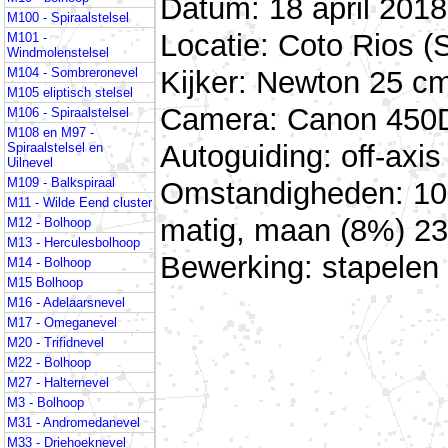
Datum: 18 april 2018
M100 - Spiraalstelsel
Locatie: Coto Rios (
M101 -
Windmolenstelsel
Kijker: Newton 25 cm
M104 - Sombreronevel
M105 eliptisch stelsel
Camera: Canon 450D 
M106 - Spiraalstelsel
M108 en M97 -
Autoguiding: off-ax
Spiraalstelsel en
Uilnevel
M109 - Balkspiraal
Omstandigheden: 10 
M11 - Wilde Eend cluster
matig, maan (8%) 23
M12 - Bolhoop
M13 - Herculesbolhoop
Bewerking: stapele
M14 - Bolhoop
M15 Bolhoop
M16 - Adelaarsnevel
M17 - Omeganevel
M20 - Trifidnevel
M22 - Bolhoop
M27 - Halternevel
M3 - Bolhoop
M31 - Andromedanevel
M33 - Driehoeknevel