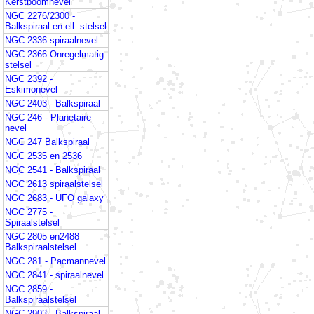
Kerstboomnevel
NGC 2276/2300 -
Balkspiraal en ell. stelsel
NGC 2336 spiraalnevel
NGC 2366 Onregelmatig
stelsel
NGC 2392 -
Eskimonevel
NGC 2403 - Balkspiraal
NGC 246 - Planetaire
nevel
NGC 247 Balkspiraal
NGC 2535 en 2536
NGC 2541 - Balkspiraal
NGC 2613 spiraalstelsel
NGC 2683 - UFO galaxy
NGC 2775 -
Spiraalstelsel
NGC 2805 en2488
Balkspiraalstelsel
NGC 281 - Pacmannevel
NGC 2841 - spiraalnevel
NGC 2859 -
Balkspiraalstelsel
NGC 2903 - Balkspiraal