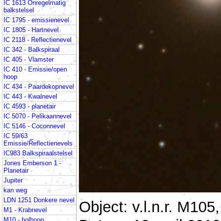
IC 1613 Onregelmatig
balkstelsel
IC 1795 - emissienevel
IC 1805 - Hartnevel
IC 2118 - Reflectienevel
IC 342 - Balkspiraal
IC 405 - Vlamster
IC 410 - Emissie/open
hoop
IC 434 - Paardekopnevel
IC 443 - Kwalnevel
IC 4593 - planetair
IC 5070 - Pelikaannevel
IC 5146 - Coconnevel
IC 59/63 _
Emissie/Reflectienevels
IC983 Balkspiraalstelsel
Jones Emberson 1 -
Planetair
Jupiter
kan weg
LDN 1251 Donkere nevel
Object: v.l.n.r. M1
M1 - Krabnevel
M10 - bolhoop