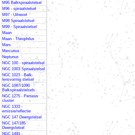
M95 Balkspiraalstelsel
M96 - spiraalstelsel
M97 - Uilnevel
M98 Spiraalstelsel
M99 - Spiraalstelsel
Maan
Maan - Theophilus
Mars
Mercurius
Neptunus
NGC 100 - spiraalstelsel
NGC 1003 Spiraalstelsel
NGC 1023 - Balk-
lensvormig stelsel
NGC 1087/1090
Balkspiraalstelsels
NGC 1275 - Perseus
cluster
NGC 1333 -
emissie/reflectie
NGC 147 Dwergstelsel
NGC 147/185
Dwergstelsel
NGC 1491 -