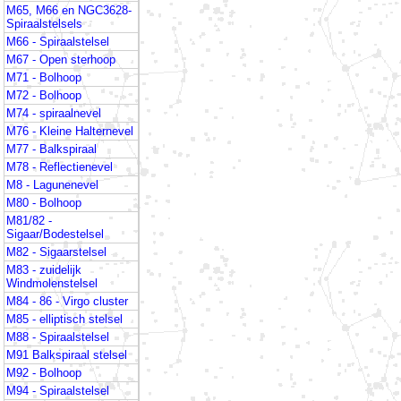
M65, M66 en NGC3628-
Spiraalstelsels
M66 - Spiraalstelsel
M67 - Open sterhoop
M71 - Bolhoop
M72 - Bolhoop
M74 - spiraalnevel
M76 - Kleine Halternevel
M77 - Balkspiraal
M78 - Reflectienevel
M8 - Lagunenevel
M80 - Bolhoop
M81/82 -
Sigaar/Bodestelsel
M82 - Sigaarstelsel
M83 - zuidelijk
Windmolenstelsel
M84 - 86 - Virgo cluster
M85 - elliptisch stelsel
M88 - Spiraalstelsel
M91 Balkspiraal stelsel
M92 - Bolhoop
M94 - Spiraalstelsel