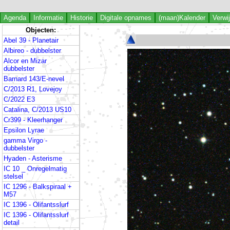
Agenda
Informatie
Historie
Digitale opnames
(maan)Kalender
Verwi
Objecten:
Abel 39 - Planetair
Albireo - dubbelster
Alcor en Mizar
dubbelster
Barnard 143/E-nevel
C/2013 R1, Lovejoy
C/2022 E3
Catalina, C/2013 US10
Cr399 - Kleerhanger
Epsilon Lyrae
gamma Virgo -
dubbelster
Hyaden - Asterisme
IC 10 _ Onregelmatig
stelsel
IC 1296 - Balkspiraal +
M57
IC 1396 - Olifantsslurf
IC 1396 - Olifantsslurf
detail