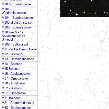
M100 - Spiraalstelsel
M101 -
Windmolenstelsel
M104 - Sombreronevel
M105 eliptisch stelsel
M106 - Spiraalstelsel
M108 en M97 -
Spiraalstelsel en
Uilnevel
M109 - Balkspiraal
M11 - Wilde Eend cluster
M12 - Bolhoop
M13 - Herculesbolhoop
M14 - Bolhoop
M15 Bolhoop
M16 - Adelaarsnevel
M17 - Omeganevel
M20 - Trifidnevel
M22 - Bolhoop
M27 - Halternevel
M3 - Bolhoop
M31 - Andromedanevel
M33 - Driehoeknevel