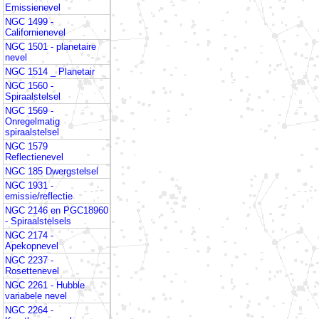
Emissienevel
NGC 1499 -
Californienevel
NGC 1501 - planetaire
nevel
NGC 1514 _ Planetair
NGC 1560 -
Spiraalstelsel
NGC 1569 -
Onregelmatig
spiraalstelsel
NGC 1579
Reflectienevel
NGC 185 Dwergstelsel
NGC 1931 -
emissie/reflectie
NGC 2146 en PGC18960
- Spiraalstelsels
NGC 2174 -
Apekopnevel
NGC 2237 -
Rosettenevel
NGC 2261 - Hubble
variabele nevel
NGC 2264 -