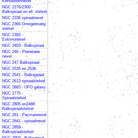
Kerstboomnevel
NGC 2276/2300 -
Balkspiraal en ell. stelsel
NGC 2336 spiraalnevel
NGC 2366 Onregelmatig
stelsel
NGC 2392 -
Eskimonevel
NGC 2403 - Balkspiraal
NGC 246 - Planetaire
nevel
NGC 247 Balkspiraal
NGC 2535 en 2536
NGC 2541 - Balkspiraal
NGC 2613 spiraalstelsel
NGC 2683 - UFO galaxy
NGC 2775 -
Spiraalstelsel
NGC 2805 en2488
Balkspiraalstelsel
NGC 281 - Pacmannevel
NGC 2841 - spiraalnevel
NGC 2859 -
Balkspiraalstelsel
NGC 2903 - Balkspiraal