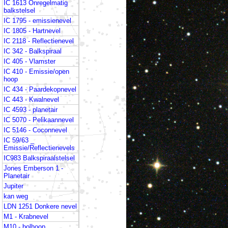
IC 1613 Onregelmatig
balkstelsel
IC 1795 - emissienevel
IC 1805 - Hartnevel
IC 2118 - Reflectienevel
IC 342 - Balkspiraal
IC 405 - Vlamster
IC 410 - Emissie/open
hoop
IC 434 - Paardekopnevel
IC 443 - Kwalnevel
IC 4593 - planetair
IC 5070 - Pelikaannevel
IC 5146 - Coconnevel
IC 59/63 _
Emissie/Reflectienevels
IC983 Balkspiraalstelsel
Jones Emberson 1 -
Planetair
Jupiter
kan weg
LDN 1251 Donkere nevel
M1 - Krabnevel
M10 - bolhoop