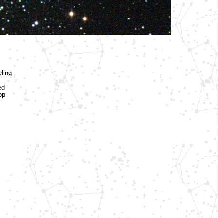
ling
ed
op