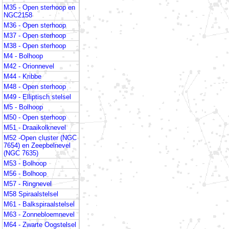
M35 - Open sterhoop en
NGC2158
M36 - Open sterhoop
M37 - Open sterhoop
M38 - Open sterhoop
M4 - Bolhoop
M42 - Orionnevel
M44 - Kribbe
M48 - Open sterhoop
M49 - Elliptisch stelsel
M5 - Bolhoop
M50 - Open sterhoop
M51 - Draaikolknevel
M52 -Open cluster (NGC
7654) en Zeepbelnevel
(NGC 7635)
M53 - Bolhoop
M56 - Bolhoop
M57 - Ringnevel
M58 Spiraalstelsel
M61 - Balkspiraalstelsel
M63 - Zonnebloemnevel
M64 - Zwarte Oogstelsel