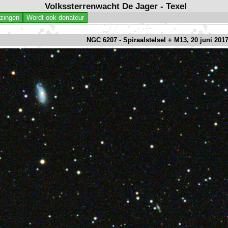
Volkssterrenwacht De Jager - Texel
jzingen
Wordt ook donateur
NGC 6207 - Spiraalstelsel + M13, 20 juni 201