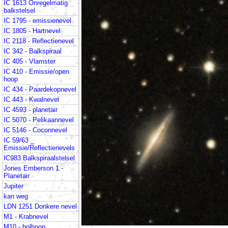
IC 1613 Onregelmatig
balkstelsel
IC 1795 - emissienevel
IC 1805 - Hartnevel
IC 2118 - Reflectienevel
IC 342 - Balkspiraal
IC 405 - Vlamster
IC 410 - Emissie/open
hoop
IC 434 - Paardekopnevel
IC 443 - Kwalnevel
IC 4593 - planetair
IC 5070 - Pelikaannevel
IC 5146 - Coconnevel
IC 59/63 _
Emissie/Reflectienevels
IC983 Balkspiraalstelsel
Jones Emberson 1 -
Planetair
Jupiter
kan weg
LDN 1251 Donkere nevel
M1 - Krabnevel
M10 - bolhoop