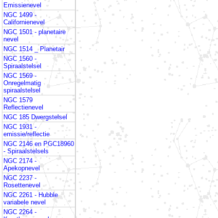
Emissienevel
NGC 1499 -
Californienevel
NGC 1501 - planetaire
nevel
NGC 1514 _ Planetair
NGC 1560 -
Spiraalstelsel
NGC 1569 -
Onregelmatig
spiraalstelsel
NGC 1579
Reflectienevel
NGC 185 Dwergstelsel
NGC 1931 -
emissie/reflectie
NGC 2146 en PGC18960
- Spiraalstelsels
NGC 2174 -
Apekopnevel
NGC 2237 -
Rosettenevel
NGC 2261 - Hubble
variabele nevel
NGC 2264 -