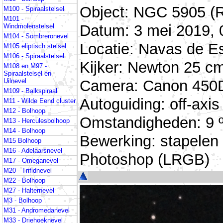
Object: NGC 5905 (R
M100 - Spiraalstelsel
M101 -
Datum: 3 mei 2019, 
Windmolenstelsel
M104 - Sombreronevel
Locatie: Navas de Es
M105 eliptisch stelsel
M106 - Spiraalstelsel
Kijker: Newton 25 cm
M108 en M97 -
Spiraalstelsel en
Camera: Canon 450D 
Uilnevel
M109 - Balkspiraal
Autoguiding: off-ax
M11 - Wilde Eend cluster
M12 - Bolhoop
Omstandigheden: 9 ºC
M13 - Herculesbolhoop
M14 - Bolhoop
Bewerking: stapelen
M15 Bolhoop
M16 - Adelaarsnevel
Photoshop (LRGB)
M17 - Omeganevel
M20 - Trifidnevel
M22 - Bolhoop
M27 - Halternevel
M3 - Bolhoop
M31 - Andromedanevel
M33 - Driehoeknevel