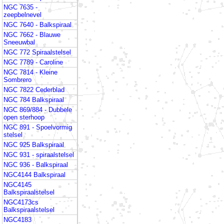
NGC 7635 -
zeepbelnevel
NGC 7640 - Balkspiraal
NGC 7662 - Blauwe
Sneeuwbal
NGC 772 Spiraalstelsel
NGC 7789 - Caroline
NGC 7814 - Kleine
Sombrero
NGC 7822 Cederblad
NGC 784 Balkspiraal
NGC 869/884 - Dubbele
open sterhoop
NGC 891 - Spoelvormig
stelsel
NGC 925 Balkspiraal
NGC 931 - spiraalstelsel
NGC 936 - Balkspiraal
NGC4144 Balkspiraal
NGC4145
Balkspiraalstelsel
NGC4173cs
Balkspiraalstelsel
NGC4183