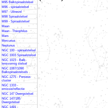
M95 Balkspiraalstelsel
M96 - spiraalstelsel
M97 - Uilnevel
M98 Spiraalstelsel
M99 - Spiraalstelsel
Maan
Maan - Theophilus
Mars
Mercurius
Neptunus
NGC 100 - spiraalstelsel
NGC 1003 Spiraalstelsel
NGC 1023 - Balk-
lensvormig stelsel
NGC 1087/1090
Balkspiraalstelsels
NGC 1275 - Perseus
cluster
NGC 1333 -
emissie/reflectie
NGC 147 Dwergstelsel
NGC 147/185
Dwergstelsel
NGC 1491 -