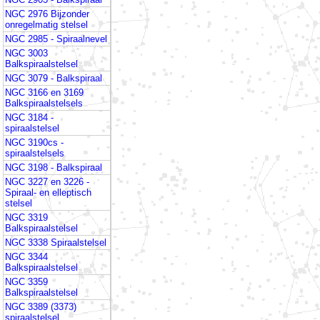
NGC 2976 Bijzonder
onregelmatig stelsel
NGC 2985 - Spiraalnevel
NGC 3003
Balkspiraalstelsel
NGC 3079 - Balkspiraal
NGC 3166 en 3169
Balkspiraalstelsels
NGC 3184 -
spiraalstelsel
NGC 3190cs -
spiraalstelsels
NGC 3198 - Balkspiraal
NGC 3227 en 3226 -
Spiraal- en elleptisch
stelsel
NGC 3319
Balkspiraalstelsel
NGC 3338 Spiraalstelsel
NGC 3344
Balkspiraalstelsel
NGC 3359
Balkspiraalstelsel
NGC 3389 (3373)
spiraalstelsel