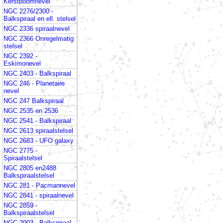
Kerstboomnevel
NGC 2276/2300 -
Balkspiraal en ell. stelsel
NGC 2336 spiraalnevel
NGC 2366 Onregelmatig
stelsel
NGC 2392 -
Eskimonevel
NGC 2403 - Balkspiraal
NGC 246 - Planetaire
nevel
NGC 247 Balkspiraal
NGC 2535 en 2536
NGC 2541 - Balkspiraal
NGC 2613 spiraalstelsel
NGC 2683 - UFO galaxy
NGC 2775 -
Spiraalstelsel
NGC 2805 en2488
Balkspiraalstelsel
NGC 281 - Pacmannevel
NGC 2841 - spiraalnevel
NGC 2859 -
Balkspiraalstelsel
NGC 2903 - Balkspiraal