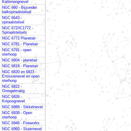
Kattenoognevel
NGC 660 - Bijzonder
balkspiraalstelsel
NGC 6643 -
spiraalstelsel
NGC 672/IC1772 -
Spiraalstelsels
NGC 6772 Planetair
NGC 6781 - Planetair
NGC 6791 - open
sterhoop
NGC 6804 - planetair
NGC 6818 - Planetair
NGC 6820 en 6823 -
Emissienevel en open
sterhoop
NGC 6822 -
Onregelmatig
NGC 6826 -
Knipoognevel
NGC 6888 - Sikkelnevel
NGC 6939 - Open
sterhoop
NGC 6946 - Fireworks
NGC 6960 - Sluiernevel