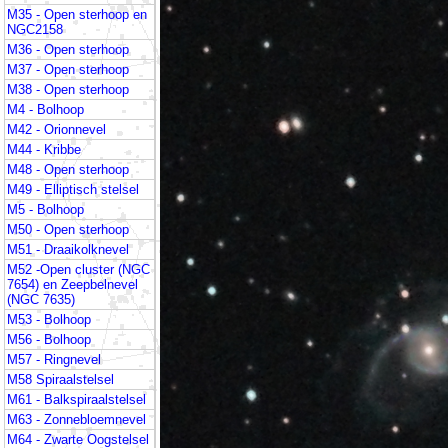
M35 - Open sterhoop en
NGC2158
M36 - Open sterhoop
M37 - Open sterhoop
M38 - Open sterhoop
M4 - Bolhoop
M42 - Orionnevel
M44 - Kribbe
M48 - Open sterhoop
M49 - Elliptisch stelsel
M5 - Bolhoop
M50 - Open sterhoop
M51 - Draaikolknevel
M52 -Open cluster (NGC
7654) en Zeepbelnevel
(NGC 7635)
M53 - Bolhoop
M56 - Bolhoop
M57 - Ringnevel
M58 Spiraalstelsel
M61 - Balkspiraalstelsel
M63 - Zonnebloemnevel
M64 - Zwarte Oogstelsel