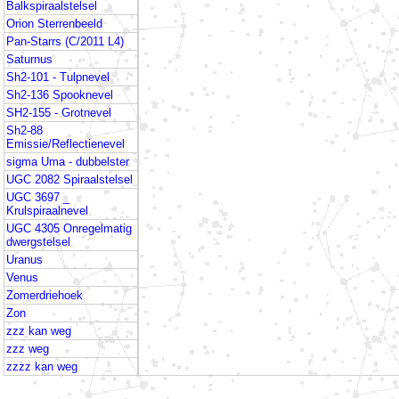
Balkspiraalstelsel
Orion Sterrenbeeld
Pan-Starrs (C/2011 L4)
Saturnus
Sh2-101 - Tulpnevel
Sh2-136 Spooknevel
SH2-155 - Grotnevel
Sh2-88
Emissie/Reflectienevel
sigma Uma - dubbelster
UGC 2082 Spiraalstelsel
UGC 3697 _
Krulspiraalnevel
UGC 4305 Onregelmatig
dwergstelsel
Uranus
Venus
Zomerdriehoek
Zon
zzz kan weg
zzz weg
zzzz kan weg