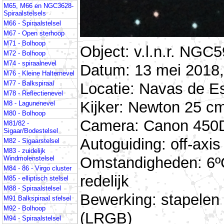
M65, M66 en NGC3628-
Spiraalstelsels
M66 - Spiraalstelsel
M67 - Open sterhoop
M71 - Bolhoop
Object: v.l.n.r. NG
M72 - Bolhoop
M74 - spiraalnevel
Datum: 13 mei 2018,
M76 - Kleine Halternevel
M77 - Balkspiraal
Locatie: Navas de E
M78 - Reflectienevel
Kijker: Newton 25 cm
M8 - Lagunenevel
M80 - Bolhoop
Camera: Canon 450D 
M81/82 -
Sigaar/Bodestelsel
Autoguiding: off-ax
M82 - Sigaarstelsel
M83 - zuidelijk
Omstandigheden: 6ºC
Windmolenstelsel
M84 - 86 - Virgo cluster
redelijk
M85 - elliptisch stelsel
M88 - Spiraalstelsel
Bewerking: stapelen
M91 Balkspiraal stelsel
M92 - Bolhoop
(LRGB)
M94 - Spiraalstelsel