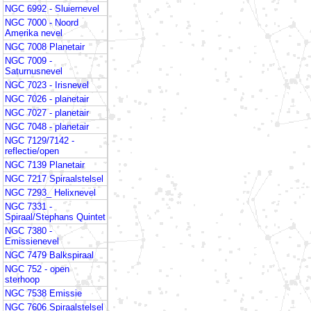
NGC 6992 - Sluiernevel
NGC 7000 - Noord
Amerika nevel
NGC 7008 Planetair
NGC 7009 -
Saturnusnevel
NGC 7023 - Irisnevel
NGC 7026 - planetair
NGC 7027 - planetair
NGC 7048 - planetair
NGC 7129/7142 -
reflectie/open
NGC 7139 Planetair
NGC 7217 Spiraalstelsel
NGC 7293_ Helixnevel
NGC 7331 -
Spiraal/Stephans Quintet
NGC 7380 -
Emissienevel
NGC 7479 Balkspiraal
NGC 752 - open
sterhoop
NGC 7538 Emissie
NGC 7606 Spiraalstelsel