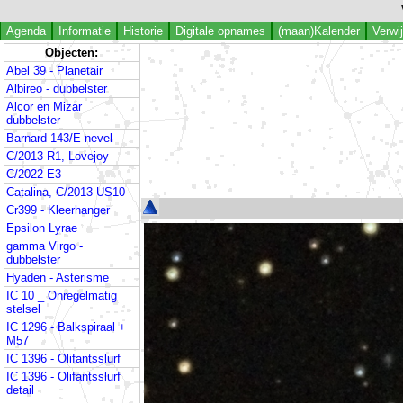
Agenda
Informatie
Historie
Digitale opnames
(maan)Kalender
Verwi
Objecten:
Abel 39 - Planetair
Albireo - dubbelster
Alcor en Mizar
dubbelster
Barnard 143/E-nevel
C/2013 R1, Lovejoy
C/2022 E3
Catalina, C/2013 US10
Cr399 - Kleerhanger
Epsilon Lyrae
gamma Virgo -
dubbelster
Hyaden - Asterisme
IC 10 _ Onregelmatig
stelsel
IC 1296 - Balkspiraal +
M57
IC 1396 - Olifantsslurf
IC 1396 - Olifantsslurf
detail