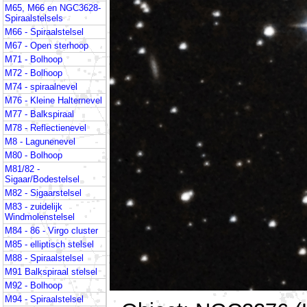
M65, M66 en NGC3628-
Spiraalstelsels
M66 - Spiraalstelsel
M67 - Open sterhoop
M71 - Bolhoop
M72 - Bolhoop
M74 - spiraalnevel
M76 - Kleine Halternevel
M77 - Balkspiraal
M78 - Reflectienevel
M8 - Lagunenevel
M80 - Bolhoop
M81/82 -
Sigaar/Bodestelsel
M82 - Sigaarstelsel
M83 - zuidelijk
Windmolenstelsel
M84 - 86 - Virgo cluster
M85 - elliptisch stelsel
M88 - Spiraalstelsel
M91 Balkspiraal stelsel
M92 - Bolhoop
M94 - Spiraalstelsel