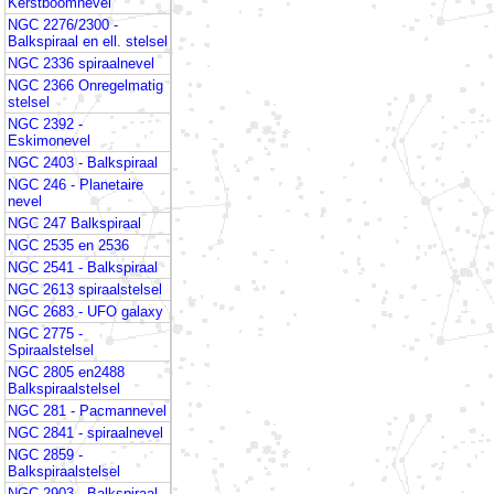
Kerstboomnevel
NGC 2276/2300 -
Balkspiraal en ell. stelsel
NGC 2336 spiraalnevel
NGC 2366 Onregelmatig
stelsel
NGC 2392 -
Eskimonevel
NGC 2403 - Balkspiraal
NGC 246 - Planetaire
nevel
NGC 247 Balkspiraal
NGC 2535 en 2536
NGC 2541 - Balkspiraal
NGC 2613 spiraalstelsel
NGC 2683 - UFO galaxy
NGC 2775 -
Spiraalstelsel
NGC 2805 en2488
Balkspiraalstelsel
NGC 281 - Pacmannevel
NGC 2841 - spiraalnevel
NGC 2859 -
Balkspiraalstelsel
NGC 2903 - Balkspiraal