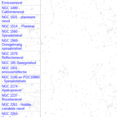
Emissienevel
NGC 1499 -
Californienevel
NGC 1501 - planetaire
nevel
NGC 1514 _ Planetair
NGC 1560 -
Spiraalstelsel
NGC 1569 -
Onregelmatig
spiraalstelsel
NGC 1579
Reflectienevel
NGC 185 Dwergstelsel
NGC 1931 -
emissie/reflectie
NGC 2146 en PGC18960
- Spiraalstelsels
NGC 2174 -
Apekopnevel
NGC 2237 -
Rosettenevel
NGC 2261 - Hubble
variabele nevel
NGC 2264 -