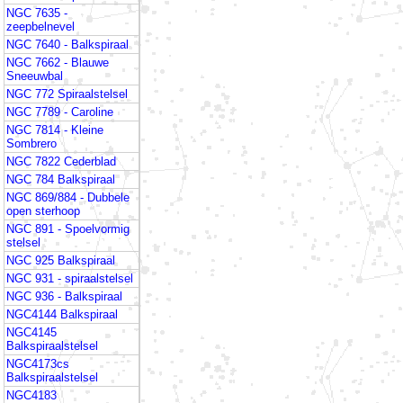
NGC 7635 -
zeepbelnevel
NGC 7640 - Balkspiraal
NGC 7662 - Blauwe
Sneeuwbal
NGC 772 Spiraalstelsel
NGC 7789 - Caroline
NGC 7814 - Kleine
Sombrero
NGC 7822 Cederblad
NGC 784 Balkspiraal
NGC 869/884 - Dubbele
open sterhoop
NGC 891 - Spoelvormig
stelsel
NGC 925 Balkspiraal
NGC 931 - spiraalstelsel
NGC 936 - Balkspiraal
NGC4144 Balkspiraal
NGC4145
Balkspiraalstelsel
NGC4173cs
Balkspiraalstelsel
NGC4183