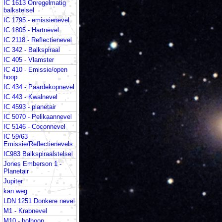
IC 1613 Onregelmatig
balkstelsel
IC 1795 - emissienevel
IC 1805 - Hartnevel
IC 2118 - Reflectienevel
IC 342 - Balkspiraal
IC 405 - Vlamster
IC 410 - Emissie/open
hoop
IC 434 - Paardekopnevel
IC 443 - Kwalnevel
IC 4593 - planetair
IC 5070 - Pelikaannevel
IC 5146 - Coconnevel
IC 59/63 _
Emissie/Reflectienevels
IC983 Balkspiraalstelsel
Jones Emberson 1 -
Planetair
Jupiter
kan weg
LDN 1251 Donkere nevel
M1 - Krabnevel
M10 - bolhoop