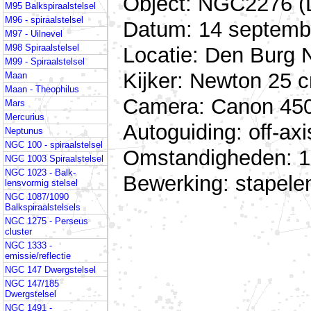
Object: NGC2276 (
M95 Balkspiraalstelsel
M96 - spiraalstelsel
Datum: 14 septembe
M97 - Uilnevel
M98 Spiraalstelsel
Locatie: Den Burg 
M99 - Spiraalstelsel
Kijker: Newton 25 c
Maan
Maan - Theophilus
Camera: Canon 450D
Mars
Mercurius
Autoguiding: off-a
Neptunus
NGC 100 - spiraalstelsel
Omstandigheden: 12
NGC 1003 Spiraalstelsel
NGC 1023 - Balk-
Bewerking: stapel
lensvormig stelsel
NGC 1087/1090
Balkspiraalstelsels
NGC 1275 - Perseus
cluster
NGC 1333 -
emissie/reflectie
NGC 147 Dwergstelsel
NGC 147/185
Dwergstelsel
NGC 1491 -