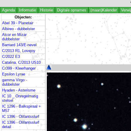
Agenda
Informatie
Historie
Digitale opnames
(maan)Kalender
Verwi
Objecten:
Abel 39 - Planetair
Albireo - dubbelster
Alcor en Mizar
dubbelster
Barnard 143/E-nevel
C/2013 R1, Lovejoy
C/2022 E3
Catalina, C/2013 US10
Cr399 - Kleerhanger
Epsilon Lyrae
gamma Virgo -
dubbelster
Hyaden - Asterisme
IC 10 _ Onregelmatig
stelsel
IC 1296 - Balkspiraal +
M57
IC 1396 - Olifantsslurf
IC 1396 - Olifantsslurf
detail