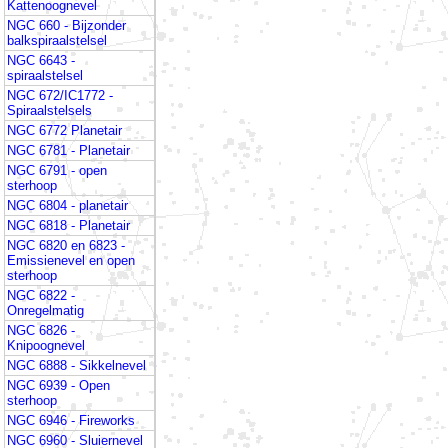
Kattenoognevel
NGC 660 - Bijzonder
balkspiraalstelsel
NGC 6643 -
spiraalstelsel
NGC 672/IC1772 -
Spiraalstelsels
NGC 6772 Planetair
NGC 6781 - Planetair
NGC 6791 - open
sterhoop
NGC 6804 - planetair
NGC 6818 - Planetair
NGC 6820 en 6823 -
Emissienevel en open
sterhoop
NGC 6822 -
Onregelmatig
NGC 6826 -
Knipoognevel
NGC 6888 - Sikkelnevel
NGC 6939 - Open
sterhoop
NGC 6946 - Fireworks
NGC 6960 - Sluiernevel