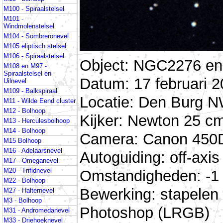
M100 - Spiraalstelsel
M101 -
Windmolenstelsel
M104 - Sombreronevel
M105 eliptisch stelsel
M106 - Spiraalstelsel
Object: NGC2276 en
M108 en M97 -
Spiraalstelsel en
Datum: 17 februari 2
Uilnevel
M109 - Balkspiraal
Locatie: Den Burg N
M11 - Wilde Eend cluster
M12 - Bolhoop
Kijker: Newton 25 cm
M13 - Herculesbolhoop
M14 - Bolhoop
Camera: Canon 450D
M15 Bolhoop
M16 - Adelaarsnevel
Autoguiding: off-ax
M17 - Omeganevel
M20 - Trifidnevel
Omstandigheden: -1 
M22 - Bolhoop
Bewerking: stapelen
M27 - Halternevel
M3 - Bolhoop
Photoshop (LRGB)
M31 - Andromedanevel
M33 - Driehoeknevel