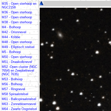
M35 - Open sterhoop en
NGC2158
M36 - Open sterhoop
M37 - Open sterhoop
M38 - Open sterhoop
M4 - Bolhoop
M42 - Orionnevel
M44 - Kribbe
M48 - Open sterhoop
M49 - Elliptisch stelsel
M5 - Bolhoop
M50 - Open sterhoop
M51 - Draaikolknevel
M52 -Open cluster (NGC
7654) en Zeepbelnevel
(NGC 7635)
M53 - Bolhoop
M56 - Bolhoop
M57 - Ringnevel
M58 Spiraalstelsel
M61 - Balkspiraalstelsel
M63 - Zonnebloemnevel
M64 - Zwarte Oogstelsel