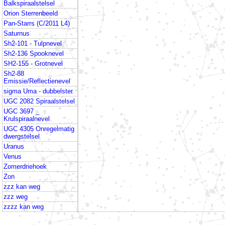
Balkspiraalstelsel
Orion Sterrenbeeld
Pan-Starrs (C/2011 L4)
Saturnus
Sh2-101 - Tulpnevel
Sh2-136 Spooknevel
SH2-155 - Grotnevel
Sh2-88
Emissie/Reflectienevel
sigma Uma - dubbelster
UGC 2082 Spiraalstelsel
UGC 3697 _
Krulspiraalnevel
UGC 4305 Onregelmatig
dwergstelsel
Uranus
Venus
Zomerdriehoek
Zon
zzz kan weg
zzz weg
zzzz kan weg