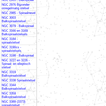
NGC 2976 Bijzonder
onregelmatig stelsel
NGC 2985 - Spiraalnevel
NGC 3003
Balkspiraalstelsel
NGC 3079 - Balkspiraal
NGC 3166 en 3169
Balkspiraalstelsels
NGC 3184 -
spiraalstelsel
NGC 3190cs -
spiraalstelsels
NGC 3198 - Balkspiraal
NGC 3227 en 3226 -
Spiraal- en elleptisch
stelsel
NGC 3319
Balkspiraalstelsel
NGC 3338 Spiraalstelsel
NGC 3344
Balkspiraalstelsel
NGC 3359
Balkspiraalstelsel
NGC 3389 (3373)
spiraalstelsel