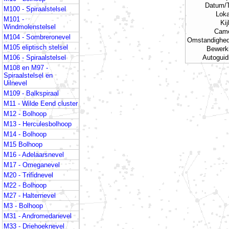
Datum/T
M100 - Spiraalstelsel
Loka
M101 -
Ki
Windmolenstelsel
Cam
M104 - Sombreronevel
Omstandighe
M105 eliptisch stelsel
Bewerk
M106 - Spiraalstelsel
Autoguid
M108 en M97 -
Spiraalstelsel en
Uilnevel
M109 - Balkspiraal
M11 - Wilde Eend cluster
M12 - Bolhoop
M13 - Herculesbolhoop
M14 - Bolhoop
M15 Bolhoop
M16 - Adelaarsnevel
M17 - Omeganevel
M20 - Trifidnevel
M22 - Bolhoop
M27 - Halternevel
M3 - Bolhoop
M31 - Andromedanevel
M33 - Driehoeknevel