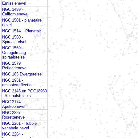
Emissienevel
NGC 1499 -
Californienevel
NGC 1501 - planetaire
nevel
NGC 1514 _ Planetair
NGC 1560 -
Spiraalstelsel
NGC 1569 -
Onregelmatig
spiraalstelsel
NGC 1579
Reflectienevel
NGC 185 Dwergstelsel
NGC 1931 -
emissie/reflectie
NGC 2146 en PGC18960
- Spiraalstelsels
NGC 2174 -
Apekopnevel
NGC 2237 -
Rosettenevel
NGC 2261 - Hubble
variabele nevel
NGC 2264 -