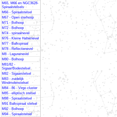
M65, M66 en NGC3628-
Spiraalstelsels
M66 - Spiraalstelsel
M67 - Open sterhoop
M71 - Bolhoop
M72 - Bolhoop
M74 - spiraalnevel
M76 - Kleine Halternevel
M77 - Balkspiraal
M78 - Reflectienevel
M8 - Lagunenevel
M80 - Bolhoop
M81/82 -
Sigaar/Bodestelsel
M82 - Sigaarstelsel
M83 - zuidelijk
Windmolenstelsel
M84 - 86 - Virgo cluster
M85 - elliptisch stelsel
M88 - Spiraalstelsel
M91 Balkspiraal stelsel
M92 - Bolhoop
M94 - Spiraalstelsel