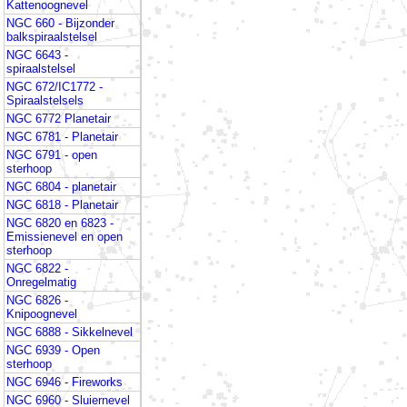
Kattenoognevel
NGC 660 - Bijzonder
balkspiraalstelsel
NGC 6643 -
spiraalstelsel
NGC 672/IC1772 -
Spiraalstelsels
NGC 6772 Planetair
NGC 6781 - Planetair
NGC 6791 - open
sterhoop
NGC 6804 - planetair
NGC 6818 - Planetair
NGC 6820 en 6823 -
Emissienevel en open
sterhoop
NGC 6822 -
Onregelmatig
NGC 6826 -
Knipoognevel
NGC 6888 - Sikkelnevel
NGC 6939 - Open
sterhoop
NGC 6946 - Fireworks
NGC 6960 - Sluiernevel