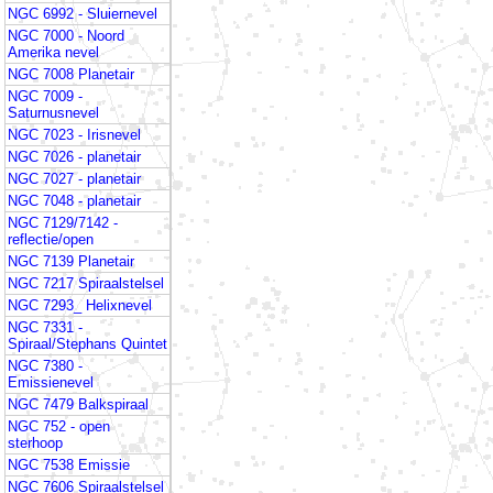
NGC 6992 - Sluiernevel
NGC 7000 - Noord
Amerika nevel
NGC 7008 Planetair
NGC 7009 -
Saturnusnevel
NGC 7023 - Irisnevel
NGC 7026 - planetair
NGC 7027 - planetair
NGC 7048 - planetair
NGC 7129/7142 -
reflectie/open
NGC 7139 Planetair
NGC 7217 Spiraalstelsel
NGC 7293_ Helixnevel
NGC 7331 -
Spiraal/Stephans Quintet
NGC 7380 -
Emissienevel
NGC 7479 Balkspiraal
NGC 752 - open
sterhoop
NGC 7538 Emissie
NGC 7606 Spiraalstelsel