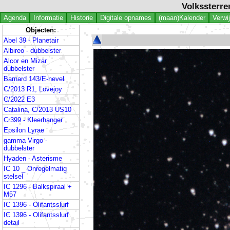
Volkssterre
Agenda
Informatie
Historie
Digitale opnames
(maan)Kalender
Verwi
Objecten:
Abel 39 - Planetair
Albireo - dubbelster
Alcor en Mizar
dubbelster
Barnard 143/E-nevel
C/2013 R1, Lovejoy
C/2022 E3
Catalina, C/2013 US10
Cr399 - Kleerhanger
Epsilon Lyrae
gamma Virgo -
dubbelster
Hyaden - Asterisme
IC 10 _ Onregelmatig
stelsel
IC 1296 - Balkspiraal +
M57
IC 1396 - Olifantsslurf
IC 1396 - Olifantsslurf
detail