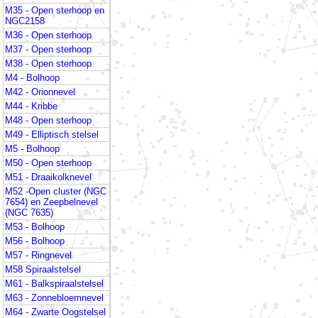
M35 - Open sterhoop en
NGC2158
M36 - Open sterhoop
M37 - Open sterhoop
M38 - Open sterhoop
M4 - Bolhoop
M42 - Orionnevel
M44 - Kribbe
M48 - Open sterhoop
M49 - Elliptisch stelsel
M5 - Bolhoop
M50 - Open sterhoop
M51 - Draaikolknevel
M52 -Open cluster (NGC
7654) en Zeepbelnevel
(NGC 7635)
M53 - Bolhoop
M56 - Bolhoop
M57 - Ringnevel
M58 Spiraalstelsel
M61 - Balkspiraalstelsel
M63 - Zonnebloemnevel
M64 - Zwarte Oogstelsel