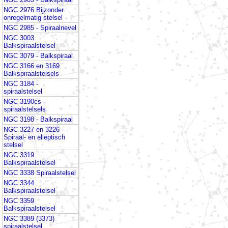
NGC 2976 Bijzonder
onregelmatig stelsel
NGC 2985 - Spiraalnevel
NGC 3003
Balkspiraalstelsel
NGC 3079 - Balkspiraal
NGC 3166 en 3169
Balkspiraalstelsels
NGC 3184 -
spiraalstelsel
NGC 3190cs -
spiraalstelsels
NGC 3198 - Balkspiraal
NGC 3227 en 3226 -
Spiraal- en elleptisch
stelsel
NGC 3319
Balkspiraalstelsel
NGC 3338 Spiraalstelsel
NGC 3344
Balkspiraalstelsel
NGC 3359
Balkspiraalstelsel
NGC 3389 (3373)
spiraalstelsel