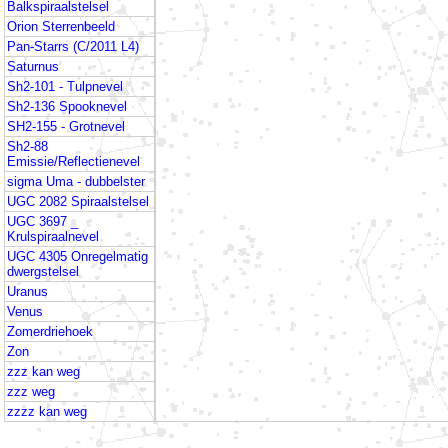
Balkspiraalstelsel
Orion Sterrenbeeld
Pan-Starrs (C/2011 L4)
Saturnus
Sh2-101 - Tulpnevel
Sh2-136 Spooknevel
SH2-155 - Grotnevel
Sh2-88
Emissie/Reflectienevel
sigma Uma - dubbelster
UGC 2082 Spiraalstelsel
UGC 3697 _
Krulspiraalnevel
UGC 4305 Onregelmatig
dwergstelsel
Uranus
Venus
Zomerdriehoek
Zon
zzz kan weg
zzz weg
zzzz kan weg