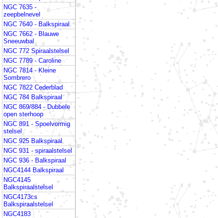
NGC 7635 -
zeepbelnevel
NGC 7640 - Balkspiraal
NGC 7662 - Blauwe
Sneeuwbal
NGC 772 Spiraalstelsel
NGC 7789 - Caroline
NGC 7814 - Kleine
Sombrero
NGC 7822 Cederblad
NGC 784 Balkspiraal
NGC 869/884 - Dubbele
open sterhoop
NGC 891 - Spoelvormig
stelsel
NGC 925 Balkspiraal
NGC 931 - spiraalstelsel
NGC 936 - Balkspiraal
NGC4144 Balkspiraal
NGC4145
Balkspiraalstelsel
NGC4173cs
Balkspiraalstelsel
NGC4183