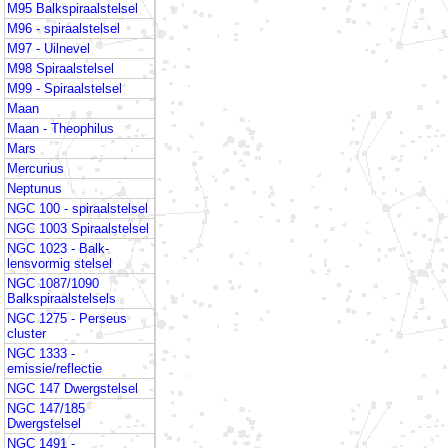
M95 Balkspiraalstelsel
M96 - spiraalstelsel
M97 - Uilnevel
M98 Spiraalstelsel
M99 - Spiraalstelsel
Maan
Maan - Theophilus
Mars
Mercurius
Neptunus
NGC 100 - spiraalstelsel
NGC 1003 Spiraalstelsel
NGC 1023 - Balk-
lensvormig stelsel
NGC 1087/1090
Balkspiraalstelsels
NGC 1275 - Perseus
cluster
NGC 1333 -
emissie/reflectie
NGC 147 Dwergstelsel
NGC 147/185
Dwergstelsel
NGC 1491 -