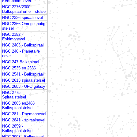
Kerstboomnevel
NGC 2276/2300 -
Balkspiraal en ell. stelsel
NGC 2336 spiraalnevel
NGC 2366 Onregelmatig
stelsel
NGC 2392 -
Eskimonevel
NGC 2403 - Balkspiraal
NGC 246 - Planetaire
nevel
NGC 247 Balkspiraal
NGC 2535 en 2536
NGC 2541 - Balkspiraal
NGC 2613 spiraalstelsel
NGC 2683 - UFO galaxy
NGC 2775 -
Spiraalstelsel
NGC 2805 en2488
Balkspiraalstelsel
NGC 281 - Pacmannevel
NGC 2841 - spiraalnevel
NGC 2859 -
Balkspiraalstelsel
NGC 2903 - Balkspiraal