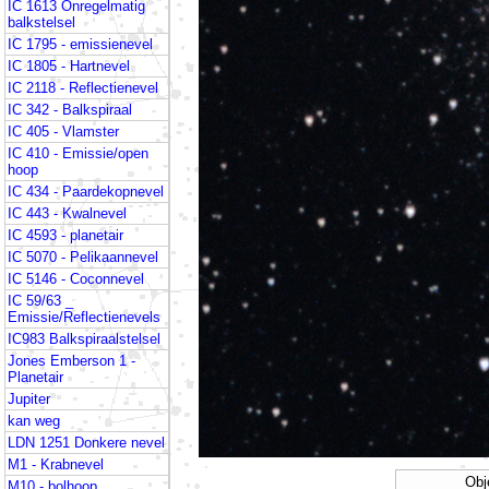
IC 1613 Onregelmatig
balkstelsel
IC 1795 - emissienevel
IC 1805 - Hartnevel
IC 2118 - Reflectienevel
IC 342 - Balkspiraal
IC 405 - Vlamster
IC 410 - Emissie/open
hoop
IC 434 - Paardekopnevel
IC 443 - Kwalnevel
IC 4593 - planetair
IC 5070 - Pelikaannevel
IC 5146 - Coconnevel
IC 59/63 _
Emissie/Reflectienevels
IC983 Balkspiraalstelsel
Jones Emberson 1 -
Planetair
Jupiter
kan weg
LDN 1251 Donkere nevel
M1 - Krabnevel
Obj
M10 - bolhoop