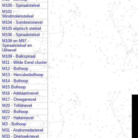
M100 - Spiraalstelsel
M101 -
Windmolenstelsel
M104 - Sombreronevel
M105 eliptisch stelsel
M106 - Spiraalstelsel
M108 en M97 -
Spiraalstelsel en
Uilnevel
M109 - Balkspiraal
M11 - Wilde Eend cluster
M12 - Bolhoop
M13 - Herculesbolhoop
M14 - Bolhoop
M15 Bolhoop
M16 - Adelaarsnevel
M17 - Omeganevel
M20 - Trifidnevel
M22 - Bolhoop
M27 - Halternevel
M3 - Bolhoop
M31 - Andromedanevel
M33 - Driehoeknevel