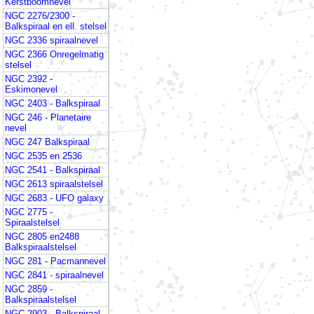
Kerstboomnevel
NGC 2276/2300 -
Balkspiraal en ell. stelsel
NGC 2336 spiraalnevel
NGC 2366 Onregelmatig
stelsel
NGC 2392 -
Eskimonevel
NGC 2403 - Balkspiraal
NGC 246 - Planetaire
nevel
NGC 247 Balkspiraal
NGC 2535 en 2536
NGC 2541 - Balkspiraal
NGC 2613 spiraalstelsel
NGC 2683 - UFO galaxy
NGC 2775 -
Spiraalstelsel
NGC 2805 en2488
Balkspiraalstelsel
NGC 281 - Pacmannevel
NGC 2841 - spiraalnevel
NGC 2859 -
Balkspiraalstelsel
NGC 2903 - Balkspiraal