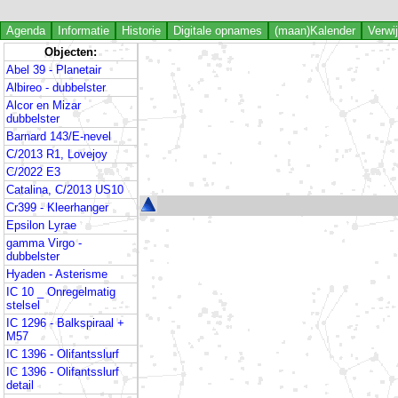
Agenda
Informatie
Historie
Digitale opnames
(maan)Kalender
Verwi
Objecten:
Abel 39 - Planetair
Albireo - dubbelster
Alcor en Mizar
dubbelster
Barnard 143/E-nevel
C/2013 R1, Lovejoy
C/2022 E3
Catalina, C/2013 US10
Cr399 - Kleerhanger
Epsilon Lyrae
gamma Virgo -
dubbelster
Hyaden - Asterisme
IC 10 _ Onregelmatig
stelsel
IC 1296 - Balkspiraal +
M57
IC 1396 - Olifantsslurf
IC 1396 - Olifantsslurf
detail