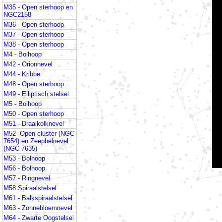
M35 - Open sterhoop en
NGC2158
M36 - Open sterhoop
M37 - Open sterhoop
M38 - Open sterhoop
M4 - Bolhoop
M42 - Orionnevel
M44 - Kribbe
M48 - Open sterhoop
M49 - Elliptisch stelsel
M5 - Bolhoop
M50 - Open sterhoop
M51 - Draaikolknevel
M52 -Open cluster (NGC
7654) en Zeepbelnevel
(NGC 7635)
M53 - Bolhoop
M56 - Bolhoop
M57 - Ringnevel
M58 Spiraalstelsel
M61 - Balkspiraalstelsel
M63 - Zonnebloemnevel
M64 - Zwarte Oogstelsel