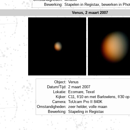
Bewerking:
Stapelen in Registax, bewerken in Ph
Venus, 2 maart 2007
Object:
Venus
Datum/Tijd:
2 maart 2007
Lokatie:
Ecomare, Texel
Kijker:
C11, f/10 en met Barlowlens, f/30 o
Camera:
ToUcam Pro II 840K
Omstandigheden:
zeer helder, volle maan
Bewerking:
Stapeling in Registax