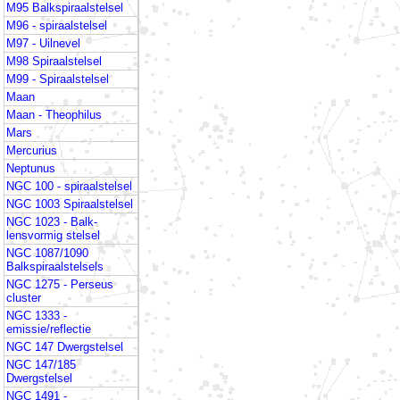
M95 Balkspiraalstelsel
M96 - spiraalstelsel
M97 - Uilnevel
M98 Spiraalstelsel
M99 - Spiraalstelsel
Maan
Maan - Theophilus
Mars
Mercurius
Neptunus
NGC 100 - spiraalstelsel
NGC 1003 Spiraalstelsel
NGC 1023 - Balk-
lensvormig stelsel
NGC 1087/1090
Balkspiraalstelsels
NGC 1275 - Perseus
cluster
NGC 1333 -
emissie/reflectie
NGC 147 Dwergstelsel
NGC 147/185
Dwergstelsel
NGC 1491 -