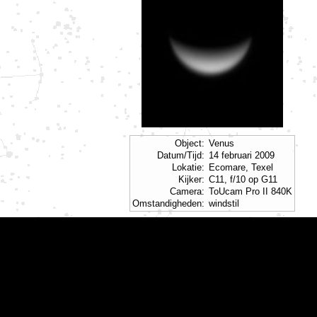
Object:
Venus
Datum/Tijd:
14 februari 2009
Lokatie:
Ecomare, Texel
Kijker:
C11, f/10 op G11
Camera:
ToUcam Pro II 840K
Omstandigheden:
windstil