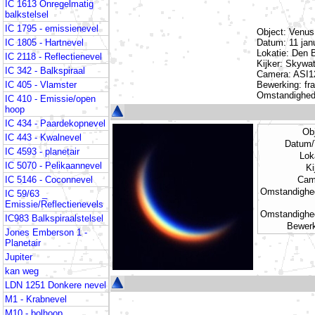
IC 1613 Onregelmatig
balkstelsel
IC 1795 - emissienevel
Object: Venus
IC 1805 - Hartnevel
Datum: 11 janu
Lokatie: Den 
IC 2118 - Reflectienevel
Kijker: Skywa
IC 342 - Balkspiraal
Camera: ASI1
IC 405 - Vlamster
Bewerking: fr
Omstandigheden
IC 410 - Emissie/open
hoop
IC 434 - Paardekopnevel
Ob
IC 443 - Kwalnevel
Datum/
IC 4593 - planetair
Lok
IC 5070 - Pelikaannevel
Ki
IC 5146 - Coconnevel
Cam
Omstandighe
IC 59/63 _
Emissie/Reflectienevels
Omstandighe
IC983 Balkspiraalstelsel
Bewer
Jones Emberson 1 -
Planetair
Jupiter
kan weg
LDN 1251 Donkere nevel
M1 - Krabnevel
M10 - bolhoop