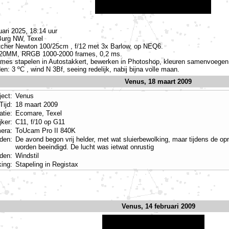
ari 2025, 18:14 uur
Burg NW, Texel
tcher Newton 100/25cm , f/12 met 3x Barlow, op NEQ6.
20MM, RRGB 1000-2000 frames, 0,2 ms.
ames stapelen in Autostakkert, bewerken in Photoshop, kleuren samenvoegen
: 3 ºC , wind N 3Bf, seeing redelijk, nabij bijna volle maan.
Venus, 18 maart 2009
ject:
Venus
Tijd:
18 maart 2009
atie:
Ecomare, Texel
jker:
C11, f/10 op G11
era:
ToUcam Pro II 840K
den:
De avond begon vrij helder, met wat sluierbewolking, maar tijdens de o
worden beeindigd. De lucht was ietwat onrustig
den:
Windstil
king:
Stapeling in Registax
Venus, 14 februari 2009