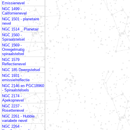
Emissienevel
NGC 1499 -
Californienevel
NGC 1501 - planetaire
nevel
NGC 1514 _ Planetair
NGC 1560 -
Spiraalstelsel
NGC 1569 -
Onregelmatig
spiraalstelsel
NGC 1579
Reflectienevel
NGC 185 Dwergstelsel
NGC 1931 -
emissie/reflectie
NGC 2146 en PGC18960
- Spiraalstelsels
NGC 2174 -
Apekopnevel
NGC 2237 -
Rosettenevel
NGC 2261 - Hubble
variabele nevel
NGC 2264 -