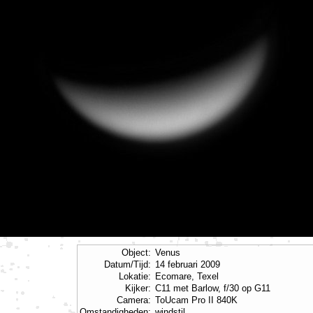
Object:
Venus
Datum/Tijd:
14 februari 2009
Lokatie:
Ecomare, Texel
Kijker:
C11 met Barlow, f/30 op G11
Camera:
ToUcam Pro II 840K
Omstandigheden:
windstil