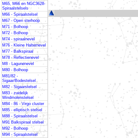
M65, M66 en NGC3628-
Spiraalstelsels
M66 - Spiraalstelsel
M67 - Open sterhoop
M71 - Bolhoop
M72 - Bolhoop
M74 - spiraalnevel
M76 - Kleine Halternevel
M77 - Balkspiraal
M78 - Reflectienevel
M8 - Lagunenevel
M80 - Bolhoop
M81/82 -
Sigaar/Bodestelsel
M82 - Sigaarstelsel
M83 - zuidelijk
Windmolenstelsel
M84 - 86 - Virgo cluster
M85 - elliptisch stelsel
M88 - Spiraalstelsel
M91 Balkspiraal stelsel
M92 - Bolhoop
M94 - Spiraalstelsel