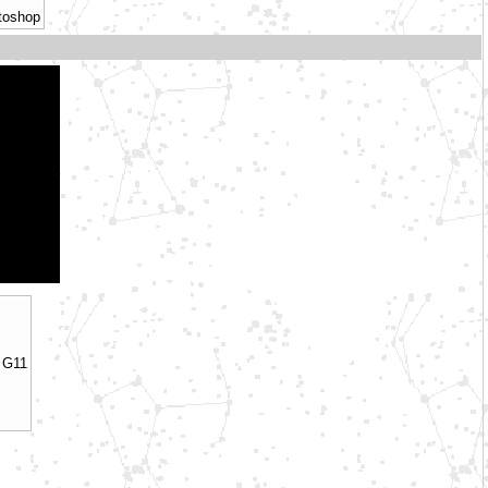
otoshop
p G11