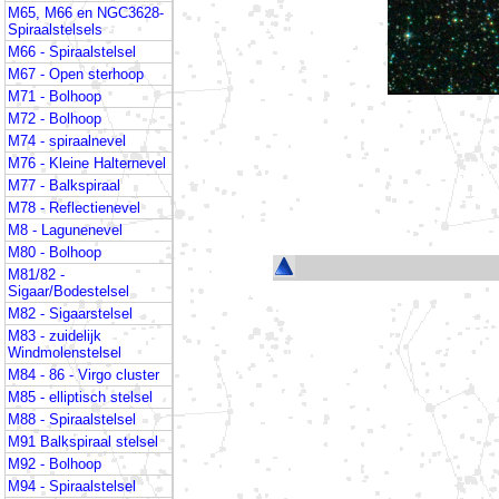
M65, M66 en NGC3628-
Spiraalstelsels
M66 - Spiraalstelsel
M67 - Open sterhoop
M71 - Bolhoop
M72 - Bolhoop
M74 - spiraalnevel
M76 - Kleine Halternevel
M77 - Balkspiraal
M78 - Reflectienevel
M8 - Lagunenevel
M80 - Bolhoop
M81/82 -
Sigaar/Bodestelsel
M82 - Sigaarstelsel
M83 - zuidelijk
Windmolenstelsel
M84 - 86 - Virgo cluster
M85 - elliptisch stelsel
M88 - Spiraalstelsel
M91 Balkspiraal stelsel
M92 - Bolhoop
M94 - Spiraalstelsel