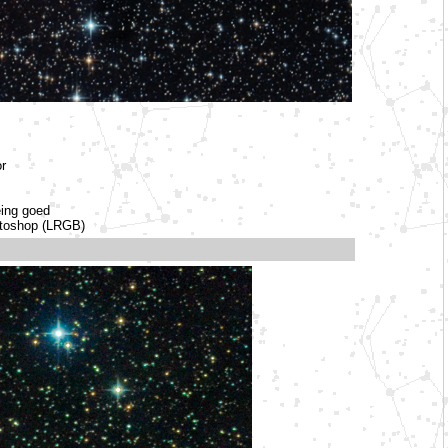
or
eing goed
otoshop (LRGB)