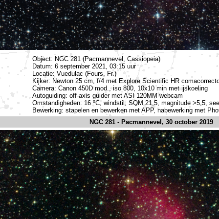
Object: NGC 281 (Pacmannevel, Cassiopeia)
Datum: 6 september 2021, 03:15 uur
Locatie: Vuedulac (Fours, Fr.)
Kijker: Newton 25 cm, f/4 met Explore Scientific HR comacorrect
Camera: Canon 450D mod., iso 800, 10x10 min met ijskoeling
Autoguiding: off-axis guider met ASI 120MM webcam
Omstandigheden: 16 ºC, windstil, SQM 21,5, magnitude >5,5, se
Bewerking: stapelen en bewerken met APP, nabewerking met Ph
NGC 281 - Pacmannevel, 30 october 2019