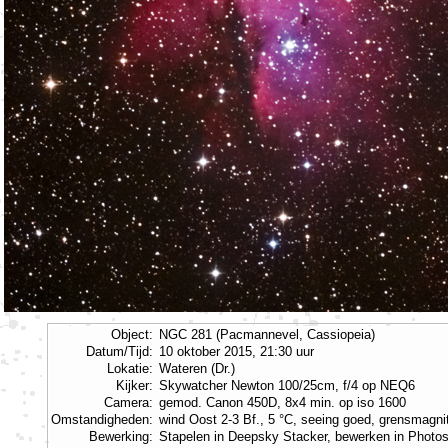
Object:
NGC 281 (Pacmannevel, Cassiopeia)
Datum/Tijd:
10 oktober 2015, 21:30 uur
Lokatie:
Wateren (Dr.)
Kijker:
Skywatcher Newton 100/25cm, f/4 op NEQ6
Camera:
gemod. Canon 450D, 8x4 min. op iso 1600
Omstandigheden:
wind Oost 2-3 Bf., 5 °C, seeing goed, grensmagni
Bewerking:
Stapelen in Deepsky Stacker, bewerken in Photo