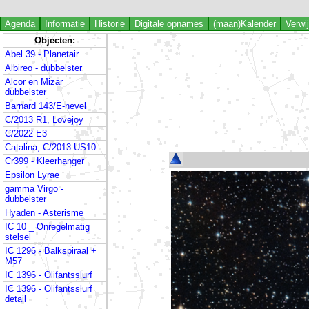
Agenda
Informatie
Historie
Digitale opnames
(maan)Kalender
Verwi
Objecten:
Abel 39 - Planetair
Albireo - dubbelster
Alcor en Mizar
dubbelster
Barnard 143/E-nevel
C/2013 R1, Lovejoy
C/2022 E3
Catalina, C/2013 US10
Cr399 - Kleerhanger
Epsilon Lyrae
gamma Virgo -
dubbelster
Hyaden - Asterisme
IC 10 _ Onregelmatig
stelsel
IC 1296 - Balkspiraal +
M57
IC 1396 - Olifantsslurf
IC 1396 - Olifantsslurf
detail