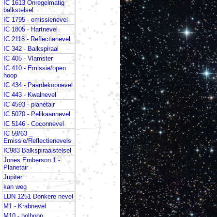
IC 1613 Onregelmatig
balkstelsel
IC 1795 - emissienevel
IC 1805 - Hartnevel
IC 2118 - Reflectienevel
IC 342 - Balkspiraal
IC 405 - Vlamster
IC 410 - Emissie/open
hoop
IC 434 - Paardekopnevel
IC 443 - Kwalnevel
IC 4593 - planetair
IC 5070 - Pelikaannevel
IC 5146 - Coconnevel
IC 59/63 _
Emissie/Reflectienevels
IC983 Balkspiraalstelsel
Jones Emberson 1 -
Planetair
Jupiter
kan weg
LDN 1251 Donkere nevel
M1 - Krabnevel
M10 - bolhoop