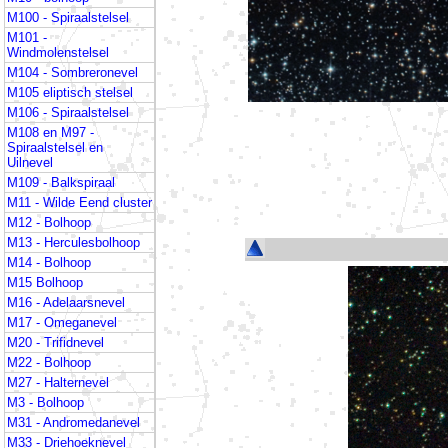
M100 - Spiraalstelsel
M101 -
Windmolenstelsel
M104 - Sombreronevel
M105 eliptisch stelsel
M106 - Spiraalstelsel
M108 en M97 -
Spiraalstelsel en
Uilnevel
M109 - Balkspiraal
M11 - Wilde Eend cluster
M12 - Bolhoop
M13 - Herculesbolhoop
M14 - Bolhoop
M15 Bolhoop
M16 - Adelaarsnevel
M17 - Omeganevel
M20 - Trifidnevel
M22 - Bolhoop
M27 - Halternevel
M3 - Bolhoop
M31 - Andromedanevel
M33 - Driehoeknevel