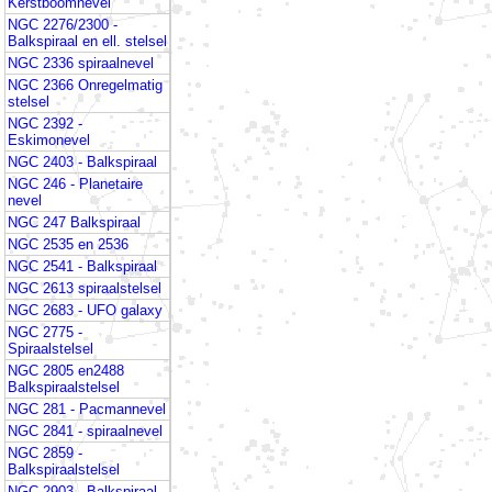
Kerstboomnevel
NGC 2276/2300 -
Balkspiraal en ell. stelsel
NGC 2336 spiraalnevel
NGC 2366 Onregelmatig
stelsel
NGC 2392 -
Eskimonevel
NGC 2403 - Balkspiraal
NGC 246 - Planetaire
nevel
NGC 247 Balkspiraal
NGC 2535 en 2536
NGC 2541 - Balkspiraal
NGC 2613 spiraalstelsel
NGC 2683 - UFO galaxy
NGC 2775 -
Spiraalstelsel
NGC 2805 en2488
Balkspiraalstelsel
NGC 281 - Pacmannevel
NGC 2841 - spiraalnevel
NGC 2859 -
Balkspiraalstelsel
NGC 2903 - Balkspiraal