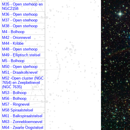
M35 - Open sterhoop en
NGC2158
M36 - Open sterhoop
M37 - Open sterhoop
M38 - Open sterhoop
M4 - Bolhoop
M42 - Orionnevel
M44 - Kribbe
M48 - Open sterhoop
M49 - Elliptisch stelsel
M5 - Bolhoop
M50 - Open sterhoop
M51 - Draaikolknevel
M52 -Open cluster (NGC
7654) en Zeepbelnevel
(NGC 7635)
M53 - Bolhoop
M56 - Bolhoop
M57 - Ringnevel
M58 Spiraalstelsel
M61 - Balkspiraalstelsel
M63 - Zonnebloemnevel
M64 - Zwarte Oogstelsel