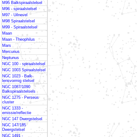
M95 Balkspiraalstelsel
M96 - spiraalstelsel
M97 - Uilnevel
M98 Spiraalstelsel
M99 - Spiraalstelsel
Maan
Maan - Theophilus
Mars
Mercurius
Neptunus
NGC 100 - spiraalstelsel
NGC 1003 Spiraalstelsel
NGC 1023 - Balk-
lensvormig stelsel
NGC 1087/1090
Balkspiraalstelsels
NGC 1275 - Perseus
cluster
NGC 1333 -
emissie/reflectie
NGC 147 Dwergstelsel
NGC 147/185
Dwergstelsel
NGC 1491 -