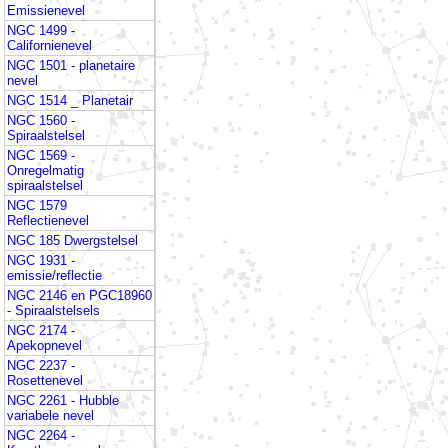
Emissienevel
NGC 1499 -
Californienevel
NGC 1501 - planetaire
nevel
NGC 1514 _ Planetair
NGC 1560 -
Spiraalstelsel
NGC 1569 -
Onregelmatig
spiraalstelsel
NGC 1579
Reflectienevel
NGC 185 Dwergstelsel
NGC 1931 -
emissie/reflectie
NGC 2146 en PGC18960
- Spiraalstelsels
NGC 2174 -
Apekopnevel
NGC 2237 -
Rosettenevel
NGC 2261 - Hubble
variabele nevel
NGC 2264 -