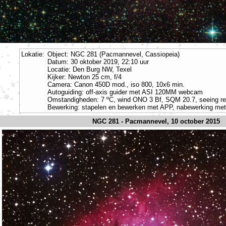
Lokatie:
Object: NGC 281 (Pacmannevel, Cassiopeia)
Datum: 30 oktober 2019, 22:10 uur
Locatie: Den Burg NW, Texel
Kijker: Newton 25 cm, f/4
Camera: Canon 450D mod., iso 800, 10x6 min.
Autoguiding: off-axis guider met ASI 120MM webcam
Omstandigheden: 7 ºC, wind ONO 3 Bf, SQM 20.7, seeing red
Bewerking: stapelen en bewerken met APP, nabewerking me
NGC 281 - Pacmannevel, 10 october 2015