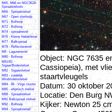
M65, M66 en NGC3628-
Spiraalstelsels
M66 - Spiraalstelsel
M67 - Open sterhoop
M71 - Bolhoop
M72 - Bolhoop
M74 - spiraalnevel
M76 - Kleine Halternevel
M77 - Balkspiraal
M78 - Reflectienevel
M8 - Lagunenevel
Object: NGC 7635 en
M80 - Bolhoop
M81/82 -
Cassiopeia), met vlie
Sigaar/Bodestelsel
M82 - Sigaarstelsel
staartvleugels
M83 - zuidelijk
Windmolenstelsel
Datum: 30 oktober 2
M84 - 86 - Virgo cluster
M85 - elliptisch stelsel
Locatie: Den Burg N
M88 - Spiraalstelsel
M91 Balkspiraal stelsel
Kijker: Newton 25 cm
M92 - Bolhoop
M94 - Spiraalstelsel