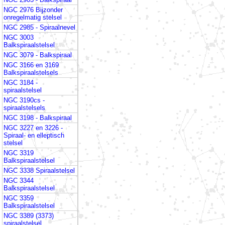
NGC 2976 Bijzonder
onregelmatig stelsel
NGC 2985 - Spiraalnevel
NGC 3003
Balkspiraalstelsel
NGC 3079 - Balkspiraal
NGC 3166 en 3169
Balkspiraalstelsels
NGC 3184 -
spiraalstelsel
NGC 3190cs -
spiraalstelsels
NGC 3198 - Balkspiraal
NGC 3227 en 3226 -
Spiraal- en elleptisch
stelsel
NGC 3319
Balkspiraalstelsel
NGC 3338 Spiraalstelsel
NGC 3344
Balkspiraalstelsel
NGC 3359
Balkspiraalstelsel
NGC 3389 (3373)
spiraalstelsel