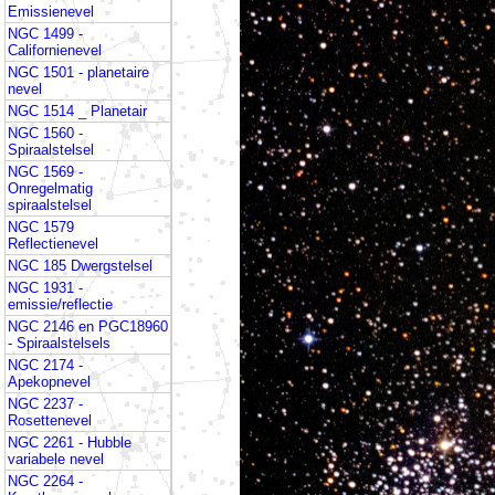
Emissienevel
NGC 1499 -
Californienevel
NGC 1501 - planetaire
nevel
NGC 1514 _ Planetair
NGC 1560 -
Spiraalstelsel
NGC 1569 -
Onregelmatig
spiraalstelsel
NGC 1579
Reflectienevel
NGC 185 Dwergstelsel
NGC 1931 -
emissie/reflectie
NGC 2146 en PGC18960
- Spiraalstelsels
NGC 2174 -
Apekopnevel
NGC 2237 -
Rosettenevel
NGC 2261 - Hubble
variabele nevel
NGC 2264 -