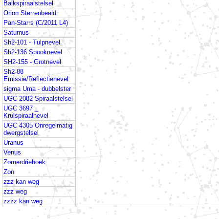
Balkspiraalstelsel
Orion Sterrenbeeld
Pan-Starrs (C/2011 L4)
Saturnus
Sh2-101 - Tulpnevel
Sh2-136 Spooknevel
SH2-155 - Grotnevel
Sh2-88
Emissie/Reflectienevel
sigma Uma - dubbelster
UGC 2082 Spiraalstelsel
UGC 3697 _
Krulspiraalnevel
UGC 4305 Onregelmatig
dwergstelsel
Uranus
Venus
Zomerdriehoek
Zon
zzz kan weg
zzz weg
zzzz kan weg