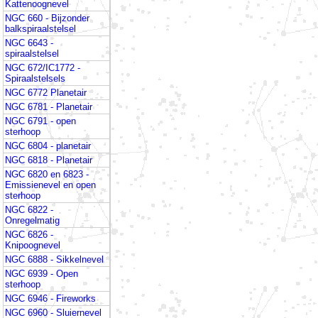
Kattenoognevel
NGC 660 - Bijzonder
balkspiraalstelsel
NGC 6643 -
spiraalstelsel
NGC 672/IC1772 -
Spiraalstelsels
NGC 6772 Planetair
NGC 6781 - Planetair
NGC 6791 - open
sterhoop
NGC 6804 - planetair
NGC 6818 - Planetair
NGC 6820 en 6823 -
Emissienevel en open
sterhoop
NGC 6822 -
Onregelmatig
NGC 6826 -
Knipoognevel
NGC 6888 - Sikkelnevel
NGC 6939 - Open
sterhoop
NGC 6946 - Fireworks
NGC 6960 - Sluiernevel