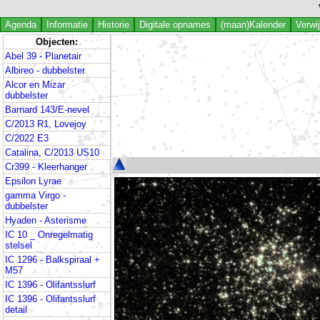
Agenda
Informatie
Historie
Digitale opnames
(maan)Kalender
Verwi
Objecten:
Abel 39 - Planetair
Albireo - dubbelster
Alcor en Mizar
dubbelster
Barnard 143/E-nevel
C/2013 R1, Lovejoy
C/2022 E3
Catalina, C/2013 US10
Cr399 - Kleerhanger
Epsilon Lyrae
gamma Virgo -
dubbelster
Hyaden - Asterisme
IC 10 _ Onregelmatig
stelsel
IC 1296 - Balkspiraal +
M57
IC 1396 - Olifantsslurf
IC 1396 - Olifantsslurf
detail