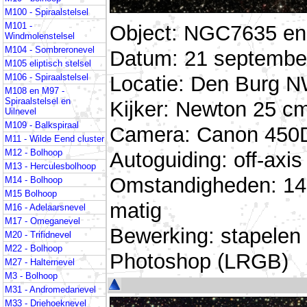
M100 - Spiraalstelsel
M101 -
Object: NGC7635 en 
Windmolenstelsel
M104 - Sombreronevel
Datum: 21 september
M105 eliptisch stelsel
Locatie: Den Burg N
M106 - Spiraalstelsel
M108 en M97 -
Spiraalstelsel en
Kijker: Newton 25 cm
Uilnevel
M109 - Balkspiraal
Camera: Canon 450D 
M11 - Wilde Eend cluster
M12 - Bolhoop
Autoguiding: off-ax
M13 - Herculesbolhoop
Omstandigheden: 14 
M14 - Bolhoop
M15 Bolhoop
matig
M16 - Adelaarsnevel
M17 - Omeganevel
Bewerking: stapelen
M20 - Trifidnevel
M22 - Bolhoop
Photoshop (LRGB)
M27 - Halternevel
M3 - Bolhoop
M31 - Andromedanevel
M33 - Driehoeknevel