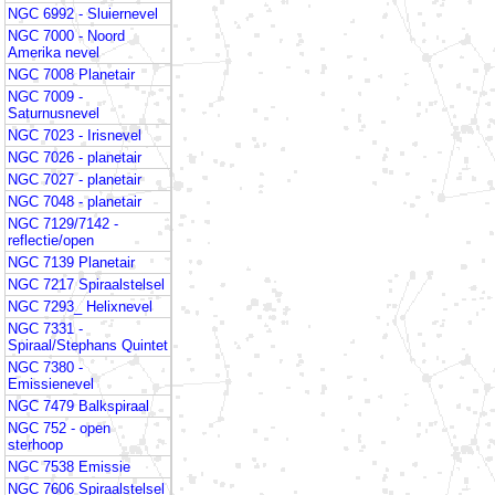
NGC 6992 - Sluiernevel
NGC 7000 - Noord
Amerika nevel
NGC 7008 Planetair
NGC 7009 -
Saturnusnevel
NGC 7023 - Irisnevel
NGC 7026 - planetair
NGC 7027 - planetair
NGC 7048 - planetair
NGC 7129/7142 -
reflectie/open
NGC 7139 Planetair
NGC 7217 Spiraalstelsel
NGC 7293_ Helixnevel
NGC 7331 -
Spiraal/Stephans Quintet
NGC 7380 -
Emissienevel
NGC 7479 Balkspiraal
NGC 752 - open
sterhoop
NGC 7538 Emissie
NGC 7606 Spiraalstelsel