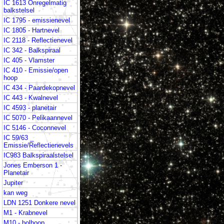
IC 1613 Onregelmatig
balkstelsel
IC 1795 - emissienevel
IC 1805 - Hartnevel
IC 2118 - Reflectienevel
IC 342 - Balkspiraal
IC 405 - Vlamster
IC 410 - Emissie/open
hoop
IC 434 - Paardekopnevel
IC 443 - Kwalnevel
IC 4593 - planetair
IC 5070 - Pelikaannevel
IC 5146 - Coconnevel
IC 59/63 _
Emissie/Reflectienevels
IC983 Balkspiraalstelsel
Jones Emberson 1 -
Planetair
Jupiter
kan weg
LDN 1251 Donkere nevel
M1 - Krabnevel
M10 - bolhoop