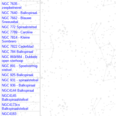
NGC 7635 -
zeepbelnevel
NGC 7640 - Balkspiraal
NGC 7662 - Blauwe
Sneeuwbal
NGC 772 Spiraalstelsel
NGC 7789 - Caroline
NGC 7814 - Kleine
Sombrero
NGC 7822 Cederblad
NGC 784 Balkspiraal
NGC 869/884 - Dubbele
open sterhoop
NGC 891 - Spoelvormig
stelsel
NGC 925 Balkspiraal
NGC 931 - spiraalstelsel
NGC 936 - Balkspiraal
NGC4144 Balkspiraal
NGC4145
Balkspiraalstelsel
NGC4173cs
Balkspiraalstelsel
NGC4183