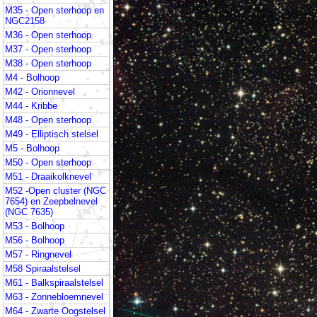
M35 - Open sterhoop en
NGC2158
M36 - Open sterhoop
M37 - Open sterhoop
M38 - Open sterhoop
M4 - Bolhoop
M42 - Orionnevel
M44 - Kribbe
M48 - Open sterhoop
M49 - Elliptisch stelsel
M5 - Bolhoop
M50 - Open sterhoop
M51 - Draaikolknevel
M52 -Open cluster (NGC
7654) en Zeepbelnevel
(NGC 7635)
M53 - Bolhoop
M56 - Bolhoop
M57 - Ringnevel
M58 Spiraalstelsel
M61 - Balkspiraalstelsel
M63 - Zonnebloemnevel
M64 - Zwarte Oogstelsel