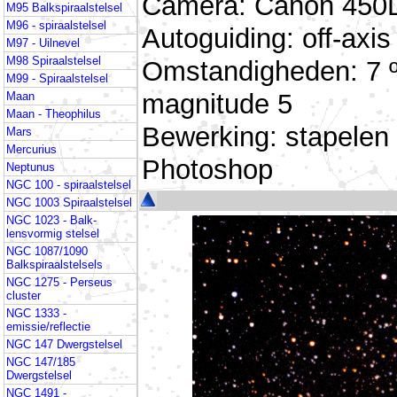
Camera: Canon 450D 
M95 Balkspiraalstelsel
M96 - spiraalstelsel
Autoguiding: off-ax
M97 - Uilnevel
M98 Spiraalstelsel
Omstandigheden: 7 º
M99 - Spiraalstelsel
magnitude 5
Maan
Maan - Theophilus
Bewerking: stapelen
Mars
Mercurius
Photoshop
Neptunus
NGC 100 - spiraalstelsel
NGC 1003 Spiraalstelsel
NGC 1023 - Balk-
lensvormig stelsel
NGC 1087/1090
Balkspiraalstelsels
NGC 1275 - Perseus
cluster
NGC 1333 -
emissie/reflectie
NGC 147 Dwergstelsel
NGC 147/185
Dwergstelsel
NGC 1491 -