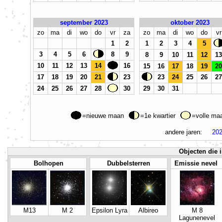
september 2023
oktober 2023
zo
ma
di
wo
do
vr
za
zo
ma
di
wo
do
vr
1
2
1
2
3
4
5
3
4
5
6
8
9
8
9
10
11
12
13
10
11
12
13
14
16
15
16
17
18
19
20
17
18
19
20
21
23
23
24
25
26
27
24
25
26
27
28
30
29
30
31
=nieuwe maan
=1e kwartier
=volle m
andere jaren:
20
Objecten die i
Bolhopen
Dubbelsterren
Emissie nevel
M13
M 2
Epsilon Lyra
Albireo
M 8
Lagunenevel