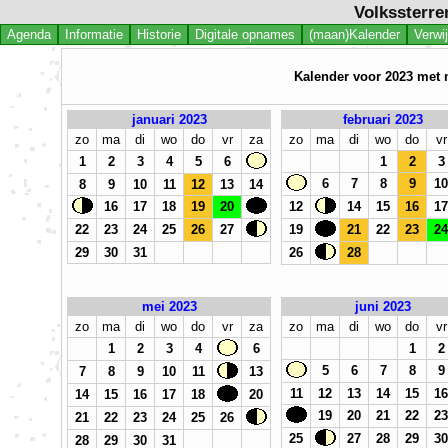
Volkssterre
Agenda
Informatie
Historie
Digitale opnames
(maan)Kalender
Verwi
Kalender voor 2023 met 
januari 2023
februari 2023
zo
ma
di
wo
do
vr
za
zo
ma
di
wo
do
vr
1
2
3
4
5
6
1
2
3
6
7
8
9
10
8
9
10
11
12
13
14
16
17
18
19
20
12
14
15
16
17
22
23
24
25
26
27
19
21
22
23
24
29
30
31
26
28
mei 2023
juni 2023
zo
ma
di
wo
do
vr
za
zo
ma
di
wo
do
vr
1
2
3
4
6
1
2
5
6
7
8
9
7
8
9
10
11
13
11
12
13
14
15
16
14
15
16
17
18
20
19
20
21
22
23
21
22
23
24
25
26
25
27
28
29
30
28
29
30
31