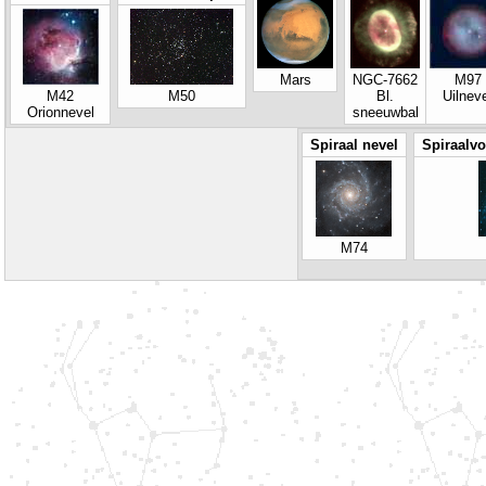
Mars
NGC-7662
M97
M42
M50
Bl.
Uilnev
Orionnevel
sneeuwbal
Spiraal nevel
Spiraalvo
M74