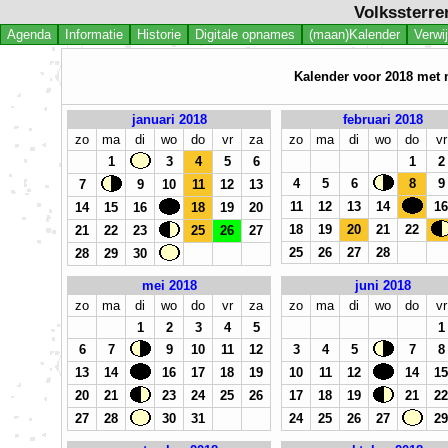
Volkssterre
Agenda
Informatie
Historie
Digitale opnames
(maan)Kalender
Verwi
Kalender voor 2018 met 
januari 2018
februari 2018
zo
ma
di
wo
do
vr
za
zo
ma
di
wo
do
vr
1
3
4
5
6
1
2
4
5
6
8
9
7
9
10
11
12
13
11
12
13
14
16
14
15
16
18
19
20
18
19
20
21
22
21
22
23
25
26
27
25
26
27
28
28
29
30
mei 2018
juni 2018
zo
ma
di
wo
do
vr
za
zo
ma
di
wo
do
vr
1
2
3
4
5
1
6
7
9
10
11
12
3
4
5
7
8
13
14
16
17
18
19
10
11
12
14
15
20
21
23
24
25
26
17
18
19
21
22
27
28
30
31
24
25
26
27
29