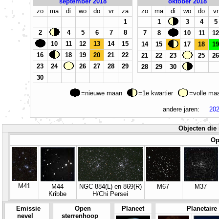
september 2018
oktober 2018
zo
ma
di
wo
do
vr
za
zo
ma
di
wo
do
vr
1
1
3
4
5
2
4
5
6
7
8
7
8
10
11
12
10
11
12
13
14
15
14
15
17
18
19
16
18
19
20
21
22
21
22
23
25
26
23
24
26
27
28
29
28
29
30
30
=nieuwe maan
=1e kwartier
=volle m
andere jaren:
20
Objecten die 
Op
M41
M44
NGC-884(L) en 869(R)
M67
M37
Kribbe
H/Chi Persei
Emissie
Open
Planeet
Planetaire
nevel
sterrenhoop