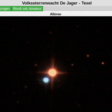
Volkssterrenwacht De Jager - Texel
jzingen
Wordt ook donateur
Albireo