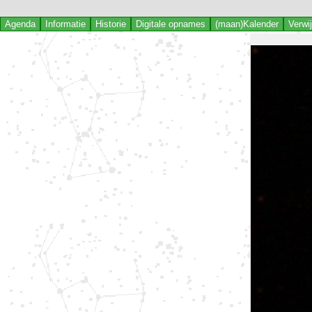
Agenda
Informatie
Historie
Digitale opnames
(maan)Kalender
Verwi