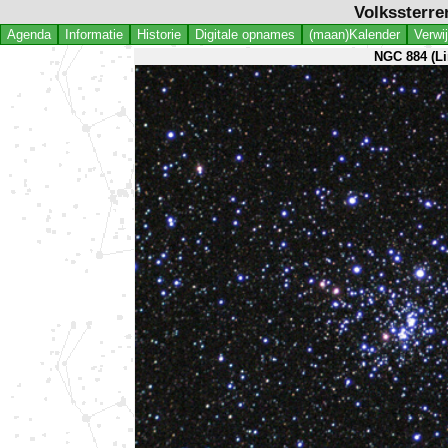
Volkssterre
Agenda
Informatie
Historie
Digitale opnames
(maan)Kalender
Verwi
NGC 884 (Li