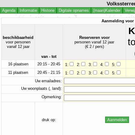
Volkssterre
Agenda
Informatie
Historie
Digitale opnames
(maan)Kalender
Verwi
Aanmelding voor 
K
beschikbaarheid
Reserveren voor
t
voor personen
personen vanaf 12 jaar
vanaf 12 jaar
(€ 2 / pers)
van - tot
16 plaatsen
20:15 - 20:45
1:
2:
3:
4:
5:
11 plaatsen
20:45 - 21:15
1:
2:
3:
4:
5:
Uw emailadres:
Uw woonplaats (, land):
Opmerking:
druk op: