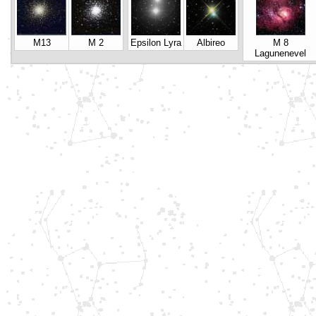
M13
M 2
Epsilon Lyra
Albireo
M 8
Lagunenevel