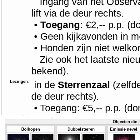
Ingang van het Observato
lift via de deur rechts.
•
Toegang
: €2,-- p.p. (d
• Geen kijkavonden in m
• Honden zijn niet welko
Zie ook het laatste nie
bekend).
Lezingen
:
in de
Sterrenzaal
(zelfd
de deur rechts).
• Toegang: €5,-- p.p. (don
Objecten die i
Bolhopen
Dubbelsterren
Emissie nevel