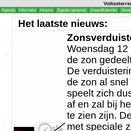
Volkssterre
Agenda
Informatie
Historie
Digitale opnames
(maan)Kalender
Verwi
Het laatste nieuws:
Zonsverduist
Woensdag 12 a
de zon gedeelt
De verduisteri
de zon al snel
speelt zich du
af en zal bij h
te zien zijn. D
met speciale z