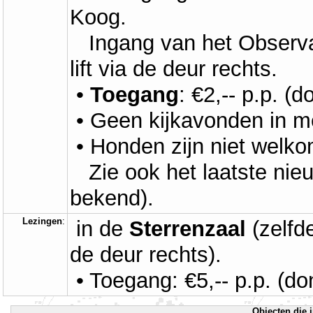
Koog.
Ingang van het Observato
lift via de deur rechts.
•
Toegang
: €2,-- p.p. (d
• Geen kijkavonden in m
• Honden zijn niet welko
Zie ook het laatste nie
bekend).
Lezingen
:
in de
Sterrenzaal
(zelfd
de deur rechts).
• Toegang: €5,-- p.p. (don
Objecten die i