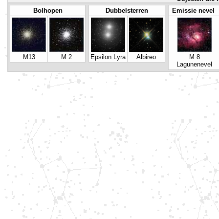
Bolhopen
Dubbelsterren
Emissie nevel
M13
M 2
Epsilon Lyra
Albireo
M 8
Lagunenevel