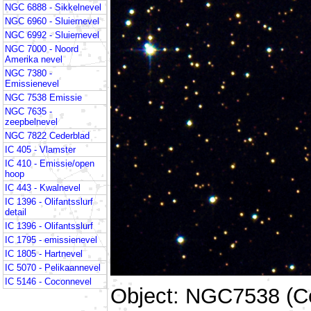
NGC 6888 - Sikkelnevel
NGC 6960 - Sluiernevel
NGC 6992 - Sluiernevel
NGC 7000 - Noord
Amerika nevel
NGC 7380 -
Emissienevel
NGC 7538 Emissie
NGC 7635 -
zeepbelnevel
NGC 7822 Cederblad
IC 405 - Vlamster
IC 410 - Emissie/open
hoop
IC 443 - Kwalnevel
IC 1396 - Olifantsslurf
detail
IC 1396 - Olifantsslurf
IC 1795 - emissienevel
IC 1805 - Hartnevel
IC 5070 - Pelikaannevel
IC 5146 - Coconnevel
Object: NGC7538 (C