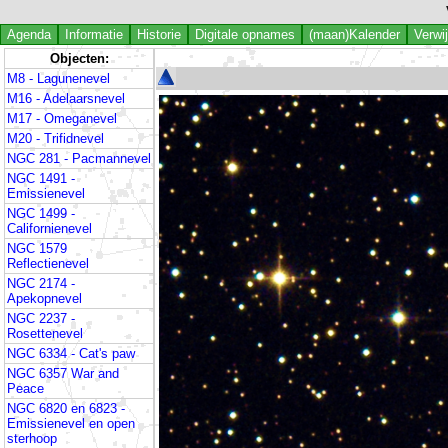
Agenda
Informatie
Historie
Digitale opnames
(maan)Kalender
Verwi
Objecten:
M8 - Lagunenevel
M16 - Adelaarsnevel
M17 - Omeganevel
M20 - Trifidnevel
NGC 281 - Pacmannevel
NGC 1491 -
Emissienevel
NGC 1499 -
Californienevel
NGC 1579
Reflectienevel
NGC 2174 -
Apekopnevel
NGC 2237 -
Rosettenevel
NGC 6334 - Cat's paw
NGC 6357 War and
Peace
NGC 6820 en 6823 -
Emissienevel en open
sterhoop